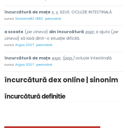
încurcătură de m
a
țe
s.
v.
ILEUS. OCLUZIE INTESTINALĂ.
sursa:
Sinonime82 1982
permalink
a scoate
(
pe cineva
)
din încurcătură
expr.
a ajuta (
pe
cineva
) să iasă dintr-o situație dificilă.
sursa:
Argou 2007
permalink
încurcătură de mațe
expr.
(
pop.
)
ocluzie intestinală.
sursa:
Argou 2007
permalink
încurcătură dex online | sinonim
încurcătură definitie