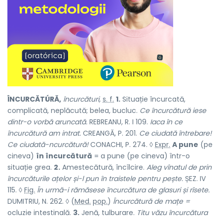
ÎNCURCĂTÚRĂ,
încurcături,
s. f.
1.
Situație încurcată,
complicată, neplăcută; belea, bucluc.
Ce încurcătură iese
dintr-o vorbă aruncată.
REBREANU, R. I 109.
Iaca în ce
încurcătură am intrat.
CREANGĂ, P. 201.
Ce ciudată întrebare!
Ce ciudată-ncurcătură!
CONACHI, P. 274. ◊
Expr.
A pune
(pe
cineva)
în încurcătură
= a pune (pe cineva) într-o
situație grea.
2.
Amestecătură, încîlcire.
Aleg vînatul de prin
încurcăturile ațelor și-l pun în traistele pentru pește.
ȘEZ. IV
115. ◊
Fig.
În urmă-i rămăsese încurcătura de glasuri și rîsete.
DUMITRIU, N. 262. ◊ (
Med.
pop.
)
Încurcătură de mațe =
ocluzie intestinală.
3.
Jenă, tulburare.
Titu văzu încurcătura