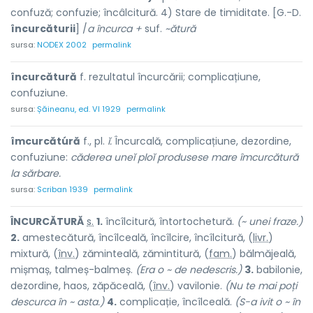
confuză; confuzie; încâlcitură. 4) Stare de timiditate. [G.-D.
încurcăturii
] /
a încurca +
suf.
~ătură
sursa:
NODEX 2002
permalink
încurcătură
f. rezultatul încurcării; complicațiune,
confuziune.
sursa:
Șăineanu, ed. VI 1929
permalink
îmcurcătúră
f., pl.
ĭ.
Încurcală, complicațiune, dezordine,
confuziune:
căderea uneĭ ploĭ produsese mare îmcurcătură
la sărbare.
sursa:
Scriban 1939
permalink
ÎNCURCĂT
U
RĂ
s.
1.
încîlcitură, întortochetură.
(~ unei fraze.)
2.
amestecătură, încîlceală, încîlcire, încîlcitură, (
livr.
)
mixt
u
ră, (
înv.
) zăminte
a
lă, zămintit
u
ră, (
fam.
) bălmăje
a
lă,
mișm
a
ș, talmeș-b
a
lmeș.
(Era o ~ de nedescris.)
3.
babilonie,
dezordine, haos, zăpăceală, (
înv.
) vavilon
i
e.
(Nu te mai poți
descurca în ~ asta.)
4.
complicație, încîlceală.
(S-a ivit o ~ în