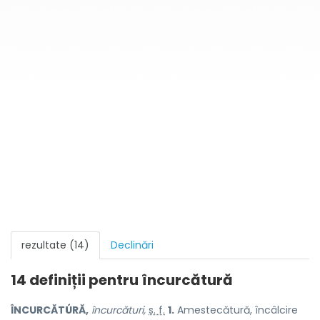
rezultate (14)
Declinări
14 definiții pentru
încurcătură
ÎNCURCĂTÚRĂ,
încurcături,
s. f.
1.
Amestecătură, încâlcire