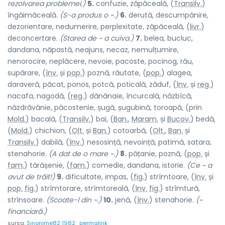
rezolvarea problemei.)
5.
confuzie, zăpăceală, (
Transilv.
)
îngăimăce
a
lă.
(S-a produs o ~.)
6.
derută, descumpănire,
dezorientare, nedumerire, perplexitate, zăpăceală, (
livr.
)
deconcert
a
re.
(Starea de ~ a cuiva.)
7.
belea, bucluc,
dandana, năpastă, neajuns, necaz, nemulțumire,
nenorocire, neplăcere, nevoie, pacoste, pocinog, rău,
supărare, (
înv.
și
pop.
) p
o
znă, răut
a
te, (
pop.
) alage
a
,
darav
e
ră, păc
a
t, pon
o
s, p
o
tcă, potic
a
lă, zăd
u
f, (
înv.
și
reg.
)
nacaf
a
, n
a
godă, (
reg.
) dănăn
a
ie, încurc
a
lă, năzb
î
că,
năzdrăvăn
i
e, păcost
e
nie, ș
u
gă, șugub
i
nă, toro
a
pă, (prin
Mold.
) bac
a
lă, (
Transilv.
) bai, (
Ban.
,
Maram.
și
Bucov.
) b
e
dă,
(
Mold.
) chichi
o
n, (
Olt.
și
Ban.
) coto
a
rbă, (
Olt.
,
Ban.
și
Transilv.
) d
a
bilă, (
înv.
) nesos
i
nță, nevo
i
nță, p
a
timă, satar
a
,
stenahor
i
e.
(A dat de o mare ~.)
8.
pățanie, poznă, (
pop.
și
fam.
) tărăș
e
nie, (
fam.
) com
e
die, dandan
a
, ist
o
rie.
(Ce ~ a
avut de trăit!)
9.
dificultate, impas, (
fig.
) strîmto
a
re, (
înv.
și
pop.
fig.
) strîmtor
a
re, strîmtore
a
lă, (
înv.
fig.
) strîmt
u
ră,
strînso
a
re.
(Scoate-l din ~.)
10.
jenă, (
înv.
) stenahor
i
e.
(~
financiară.)
sursa:
Sinonime82 1982
permalink