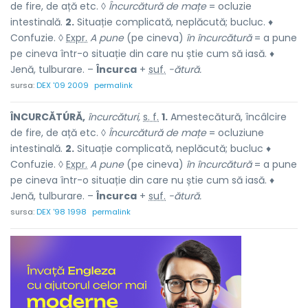
de fire, de ață etc. ◊
Încurcătură de mațe
= ocluzie
intestinală.
2.
Situație complicată, neplăcută; bucluc. ♦
Confuzie. ◊
Expr.
A pune
(pe cineva)
în încurcătură
= a pune
pe cineva într-o situație din care nu știe cum să iasă. ♦
Jenă, tulburare. –
Încurca
+
suf.
-ătură.
sursa:
DEX '09 2009
permalink
ÎNCURCĂTÚRĂ,
încurcături,
s. f.
1.
Amestecătură, încâlcire
de fire, de ață etc. ◊
Încurcătură de mațe
= ocluziune
intestinală.
2.
Situație complicată, neplăcută; bucluc ♦
Confuzie. ◊
Expr.
A pune
(pe cineva)
în încurcătură
= a pune
pe cineva într-o situație din care nu știe cum să iasă. ♦
Jenă, tulburare. –
Încurca
+
suf.
-ătură.
sursa:
DEX '98 1998
permalink