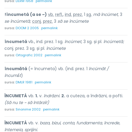
sursa:
DLRM 1958
permalink
!încumetá
(a se ~)
vb.
refl.
,
ind.
prez.
1
sg.
mă încúmet,
3
se încúmetă;
conj.
prez.
3
să
se încúmete
sursa:
DOOM 2 2005
permalink
încumetá
vb., ind. prez. 1 sg.
încúmet,
3 sg. și pl.
încúmetă;
conj. prez. 3 sg. și pl.
încúmete
sursa:
Ortografic 2002
permalink
încumătá
(= încumeta) vb. (ind. prez. 1
încúmăt /
încumắt
)
sursa:
DMLR 1981
permalink
ÎNCUMETÁ
vb.
1.
v.
îndrăzni.
2.
a cuteza, a îndrăzni, a pofti.
(Să nu te ~ să întârzii!)
sursa:
Sinonime 2002
permalink
ÎNCUMETÁ
vb. v.
baza, bizui, conta, fundamenta, încrede,
întemeia, sprijini.