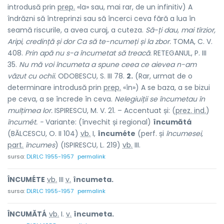
introdusă prin
prep.
«la» sau, mai rar, de un infinitiv) A
îndrăzni să întreprinzi sau să încerci ceva fără a lua în
seamă riscurile, a avea curaj, a cuteza.
Să-ți dau, mai tîrzior,
Aripi, credință și dor Ca să te-ncumeți și la zbor.
TOMA, C. V.
408.
Prin apă nu s-a încumetat să treacă.
RETEGANUL, P. III
35.
Nu mă voi încumeta a spune ceea ce aievea n-am
văzut cu ochii.
ODOBESCU, S. III 78.
2.
(Rar, urmat de o
determinare introdusă prin
prep.
«în») A se baza, a se bizui
pe ceva, a se încrede în ceva.
Nelegiuiții se încumetau în
mulțimea lor.
ISPIRESCU, M. V. 21. – Accentuat și: (
prez. ind.
)
încumét. -
Variante: (învechit și regional)
încumătá
(BĂLCESCU, O. II 104)
vb.
I,
încuméte
(perf. și
încumesei,
part.
încumes
) (ISPIRESCU, L. 219)
vb.
III.
sursa:
DLRLC 1955-1957
permalink
ÎNCUMÉTE
vb.
III
v.
încumeta.
sursa:
DLRLC 1955-1957
permalink
ÎNCUMĂTÁ
vb.
I.
v.
încumeta.