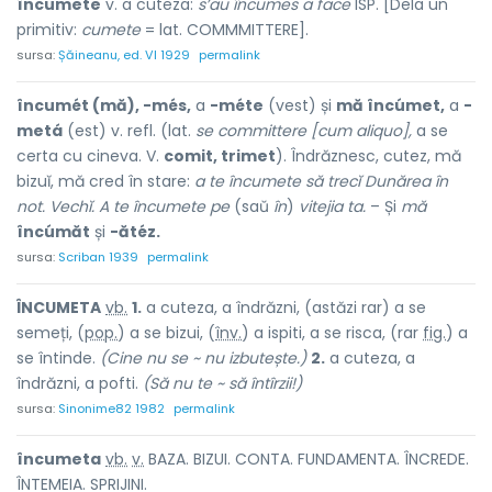
încumete
v. a cuteza:
s’au încumes a face
ISP. [Dela un
primitiv:
cumete
= lat. COMMMITTERE].
sursa:
Șăineanu, ed. VI 1929
permalink
încumét (mă), -més,
a
-méte
(vest) și
mă încúmet,
a
-
metá
(est) v. refl. (lat.
se committere [cum aliquo],
a se
certa cu cineva. V.
comit, trimet
). Îndrăznesc, cutez, mă
bizuĭ, mă cred în stare:
a te încumete să trecĭ Dunărea în
not. Vechĭ. A te încumete pe
(saŭ
în
)
vitejia ta.
– Și
mă
încúmăt
și
-ătéz.
sursa:
Scriban 1939
permalink
ÎNCUMET
A
vb.
1.
a cuteza, a îndrăzni, (astăzi rar) a se
semeți, (
pop.
) a se bizui, (
înv.
) a ispiti, a se risca, (rar
fig.
) a
se înt
i
nde.
(Cine nu se ~ nu izbutește.)
2.
a cuteza, a
îndrăzni, a pofti.
(Să nu te ~ să întîrzii!)
sursa:
Sinonime82 1982
permalink
încumet
a
vb.
v.
BAZA. BIZUI. CONTA. FUNDAMENTA. ÎNCREDE.
ÎNTEMEIA. SPRIJINI.