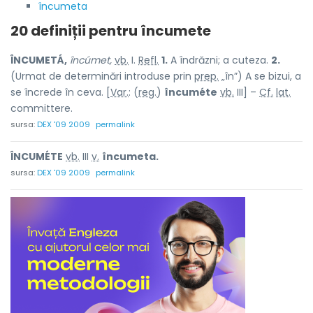
încumeta
20 definiții pentru
încumete
ÎNCUMETÁ,
încúmet,
vb.
I.
Refl.
1.
A îndrăzni; a cuteza.
2.
(Urmat de determinări introduse prin
prep.
„în”) A se bizui, a
se încrede în ceva. [
Var.
: (
reg.
)
încuméte
vb.
III] –
Cf.
lat.
committere.
sursa:
DEX '09 2009
permalink
ÎNCUMÉTE
vb.
III
v.
încumeta.
sursa:
DEX '09 2009
permalink