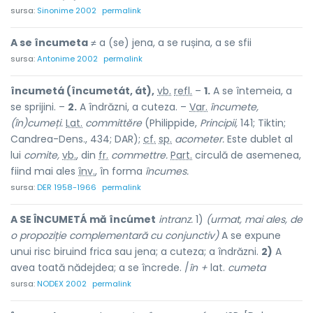
sursa:
Sinonime 2002
permalink
A se încumeta
≠ a (se) jena, a se rușina, a se sfii
sursa:
Antonime 2002
permalink
încumetá (încumetát, át),
vb.
refl.
–
1.
A se întemeia, a
se sprijini. –
2.
A îndrăzni, a cuteza. –
Var.
încumete,
(în)cumeți.
Lat.
committĕre
(Philippide,
Principii,
141; Tiktin;
Candrea-Dens., 434; DAR);
cf.
sp.
acometer.
Este dublet al
lui
comite,
vb.
, din
fr.
commettre.
Part.
circulă de asemenea,
fiind mai ales
înv.
, în forma
încumes.
sursa:
DER 1958-1966
permalink
A SE ÎNCUMETÁ mă încúmet
intranz.
1)
(urmat, mai ales, de
o propoziție complementară cu conjunctiv)
A se expune
unui risc biruind frica sau jena; a cuteza; a îndrăzni.
2)
A
avea toată nădejdea; a se încrede. /
în +
lat.
cumeta
sursa:
NODEX 2002
permalink