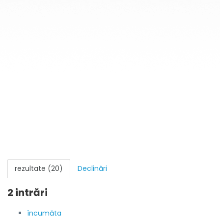
rezultate (20)
Declinări
2 intrări
încumăta