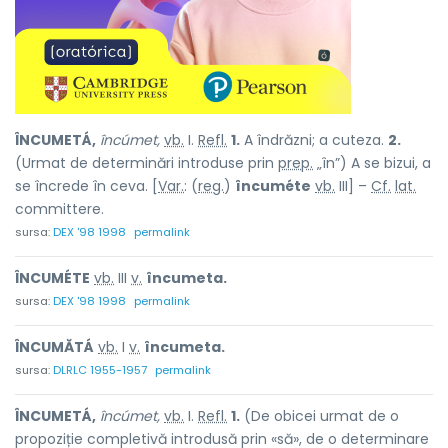
ÎNCUMETÁ,
încúmet,
vb.
I.
Refl.
1.
A îndrăzni; a cuteza.
2.
(Urmat de determinări introduse prin
prep.
„în”) A se bizui, a
se încrede în ceva. [
Var.
: (
reg.
)
încuméte
vb.
III] –
Cf.
lat.
committere.
sursa:
DEX '98 1998
permalink
ÎNCUMÉTE
vb.
III
v.
încumeta.
sursa:
DEX '98 1998
permalink
ÎNCUMĂTÁ
vb.
I
v.
încumeta.
sursa:
DLRLC 1955-1957
permalink
ÎNCUMETÁ,
încúmet,
vb.
I.
Refl.
1.
(De obicei urmat de o
propoziție completivă introdusă prin «să», de o determinare