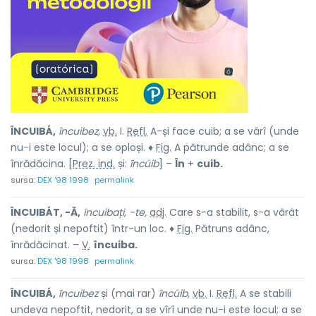
ÎNCUIBÁ,
încuibez,
vb.
I.
Refl.
A-și face cuib; a se vârî (unde
nu-i este locul); a se oploși. ♦
Fig.
A pătrunde adânc; a se
înrădăcina. [
Prez. ind.
și:
încúib
] –
În
+
cuib.
sursa:
DEX '98 1998
permalink
ÎNCUIBÁT, -Ă,
încuibați, -te,
adj.
Care s-a stabilit, s-a vârât
(nedorit și nepoftit) într-un loc. ♦
Fig.
Pătruns adânc,
înrădăcinat. –
V.
încuiba.
sursa:
DEX '98 1998
permalink
ÎNCUIBÁ,
încuibez
și (mai rar)
încúib,
vb.
I.
Refl.
A se stabili
undeva nepoftit, nedorit, a se vîrî unde nu-i este locul; a se