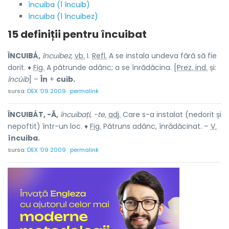
încuiba (1 încuib)
încuiba (1 încuibez)
15 definiții pentru
încuibat
ÎNCUIBÁ,
încuibez,
vb.
I.
Refl.
A se instala undeva fără să fie
dorit. ♦
Fig.
A pătrunde adânc; a se înrădăcina. [
Prez. ind.
și:
încúib
] –
În
+
cuib.
sursa:
DEX '09 2009
permalink
ÎNCUIBÁT, -Ă,
încuibați, -te,
adj.
Care s-a instalat (nedorit și
nepoftit) într-un loc. ♦
Fig.
Pătruns adânc, înrădăcinat. –
V.
încuiba.
sursa:
DEX '09 2009
permalink