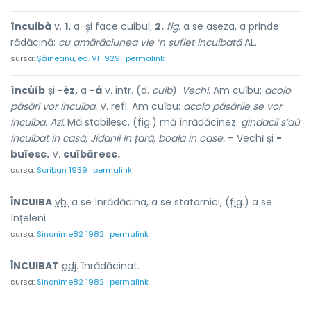
încuibà
v.
1.
a-și face cuibul;
2.
fig.
a se așeza, a prinde
rădăcină:
cu amărăciunea vie ’n suflet încuibată
AL.
sursa:
Șăineanu, ed. VI 1929
permalink
încúĭb
și
-éz,
a
-á
v. intr. (d.
cuĭb
).
Vechĭ.
Am cuĭbu:
acolo
păsărĭ vor încuĭba.
V. refl. Am cuĭbu:
acolo păsările se vor
încuĭba. Azĭ.
Mă stabilesc, (fig.) mă înrădăcinez:
gîndaciĭ s’aŭ
încuĭbat în casă, Jidaniĭ în țară, boala în oase.
– Vechĭ și
-
buĭesc.
V.
cuĭbăresc.
sursa:
Scriban 1939
permalink
ÎNCUIB
A
vb.
a se înrădăcina, a se statornici, (
fig.
) a se
înțeleni.
sursa:
Sinonime82 1982
permalink
ÎNCUIB
A
T
adj.
înrădăcinat.
sursa:
Sinonime82 1982
permalink