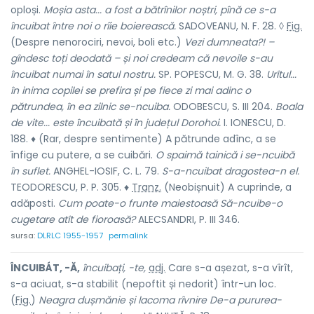
oploși.
Moșia asta... a fost a bătrînilor noștri, pînă ce s-a
încuibat între noi o rîie boierească.
SADOVEANU, N. F. 28. ◊
Fig.
(Despre nenorociri, nevoi, boli etc.)
Vezi dumneata?! –
gîndesc toți deodată – și noi credeam că nevoile s-au
încuibat numai în satul nostru.
SP. POPESCU, M. G. 38.
Urîtul...
în inima copilei se prefira și pe fiece zi mai adinc o
pătrundea, în ea zilnic se-ncuiba.
ODOBESCU, S. III 204.
Boala
de vite... este încuibată și în județul Dorohoi.
I. IONESCU, D.
188. ♦ (Rar, despre sentimente) A pătrunde adînc, a se
înfige cu putere, a se cuibări.
O spaimă tainică i se-ncuibă
în suflet.
ANGHEL-IOSIF, C. L. 79.
S-a-ncuibat dragostea-n el.
TEODORESCU, P. P. 305. ♦
Tranz.
(Neobișnuit) A cuprinde, a
adăposti.
Cum poate-o frunte maiestoasă Să-ncuibe-o
cugetare atît de fioroasă?
ALECSANDRI, P. III 346.
sursa:
DLRLC 1955-1957
permalink
ÎNCUIBÁT, -Ă,
încuibați, -te,
adj.
Care s-a așezat, s-a vîrît,
s-a aciuat, s-a stabilit (nepoftit și nedorit) într-un loc.
(
Fig.
)
Neagra dușmănie și lacoma rîvnire De-a pururea-