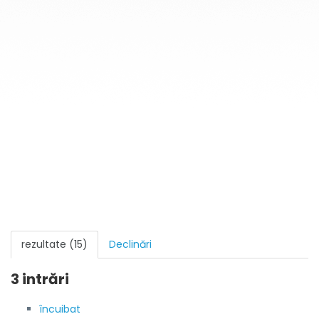
rezultate (15)
Declinări
3 intrări
încuibat