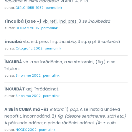
ncuibate în inimi clocotesc.
VLAHUȚĂ, P. 18.
sursa:
DLRLC 1955-1957
permalink
!încuibá
(a se ~)
vb.
refl.
,
ind.
prez.
3
se încuibeáză
sursa:
DOOM 2 2005
permalink
încuibá
vb., ind. prez. 1 sg.
încuibéz,
3 sg. și pl.
încuibeáză
sursa:
Ortografic 2002
permalink
ÎNCUIBÁ
vb. a se înrădăcina, a se statornici, (fig.) a se
înțeleni.
sursa:
Sinonime 2002
permalink
ÎNCUIBÁT
adj. înrădăcinat.
sursa:
Sinonime 2002
permalink
A SE ÎNCUIBÁ mă ~éz
intranz.
1)
pop.
A se instala undeva
nepoftit, incomodând. 2)
fig. (despre sentimente, stări etc.)
A pătrunde adânc; a prinde rădăcini adânci. /
în + cuib
sursa:
NODEX 2002
permalink