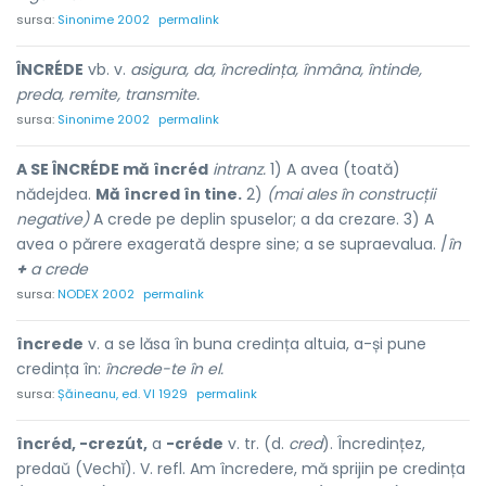
sursa:
Sinonime 2002
permalink
ÎNCRÉDE
vb. v.
asigura, da, încredința, înmâna, întinde,
preda, remite, transmite.
sursa:
Sinonime 2002
permalink
A SE ÎNCRÉDE mă încréd
intranz.
1) A avea (toată)
nădejdea.
Mă încred în tine.
2)
(mai ales în construcții
negative)
A crede pe deplin spuselor; a da crezare. 3) A
avea o părere exagerată despre sine; a se supraevalua. /
în
+
a crede
sursa:
NODEX 2002
permalink
încrede
v. a se lăsa în buna credința altuia, a-și pune
credința în:
încrede-te în el.
sursa:
Șăineanu, ed. VI 1929
permalink
încréd, -crezút,
a
-créde
v. tr. (d.
cred
). Încredințez,
predaŭ (Vechĭ). V. refl. Am încredere, mă sprijin pe credința