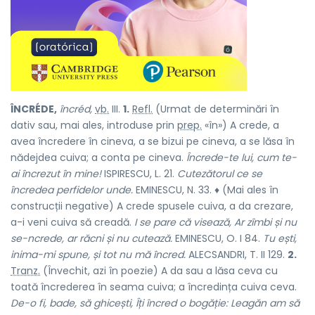
ÎNCRÉDE,
încréd,
vb.
III.
1.
Refl.
(Urmat de determinări în
dativ sau, mai ales, introduse prin
prep.
«în») A crede, a
avea încredere în cineva, a se bizui pe cineva, a se lăsa în
nădejdea cuiva; a conta pe cineva.
Încrede-te lui, cum te-
ai încrezut în mine!
ISPIRESCU, L. 21.
Cutezătorul ce se
încredea perfidelor unde.
EMINESCU, N. 33. ♦ (Mai ales în
construcții negative) A crede spusele cuiva, a da crezare,
a-i veni cuiva să creadă.
I se pare că visează, Ar zîmbi și nu
se-ncrede, ar răcni și nu cutează.
EMINESCU, O. I 84.
Tu ești,
inima-mi spune, și tot nu mă încred.
ALECSANDRI, T. II 129.
2.
Tranz.
(Învechit, azi în poezie) A da sau a lăsa ceva cu
toată încrederea în seama cuiva; a încredința cuiva ceva.
De-o fi, bade, să ghicești, Îți încred o bogăție: Leagăn am să