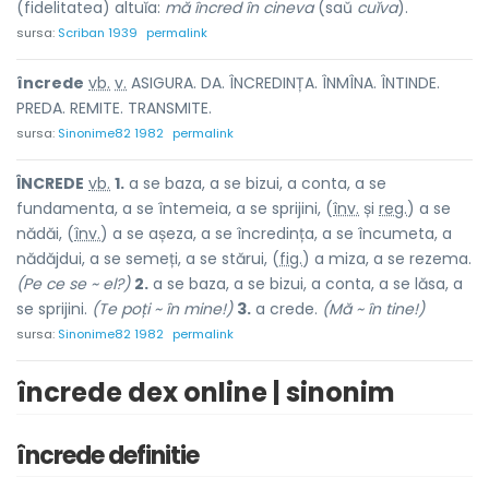
(fidelitatea) altuĭa:
mă încred în cineva
(saŭ
cuĭva
).
sursa:
Scriban 1939
permalink
încr
e
de
vb.
v.
ASIGURA. DA. ÎNCREDINȚA. ÎNMÎNA. ÎNTINDE.
PREDA. REMITE. TRANSMITE.
sursa:
Sinonime82 1982
permalink
ÎNCR
E
DE
vb.
1.
a se baza, a se bizui, a conta, a se
fundamenta, a se întemeia, a se sprijini, (
înv.
și
reg.
) a se
nădăi, (
înv.
) a se așeza, a se încredința, a se încumeta, a
nădăjdui, a se semeți, a se stărui, (
fig.
) a miza, a se rezema.
(Pe ce se ~ el?)
2.
a se baza, a se bizui, a conta, a se lăsa, a
se sprijini.
(Te poți ~ în mine!)
3.
a crede.
(Mă ~ în tine!)
sursa:
Sinonime82 1982
permalink
încrede dex online | sinonim
încrede definitie