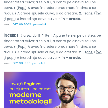
sinceritatea cuiva; a se bizui, a conta pe cineva sau pe
ceva. ♦ (
Pop.
) A avea încredere prea mare în sine; a se
fuduli. ♦ A crede spusele cuiva, a da crezare.
2.
Tranz.
(
Înv.
și
pop.
) A încredința ceva cuiva. –
În
+
crede.
sursa:
DEX '09 2009
permalink
ÎNCRÉDE,
încréd,
vb.
III.
1.
Refl.
A pune temei pe cinstea, pe
sinceritatea cuiva; a se bizui, a conta pe cineva sau pe
ceva. ♦ (
Pop.
) A avea încredere prea mare în sine; a se
fuduli. ♦ A crede spusele cuiva, a da crezare.
2.
Tranz.
(
Înv.
și
pop.
) A încredința ceva cuiva. –
În
+
crede.
sursa:
DEX '98 1998
permalink