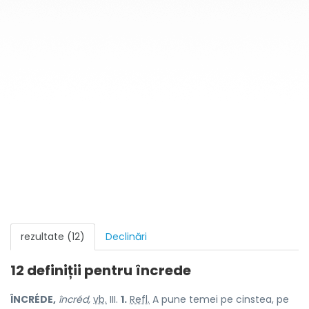
rezultate (12)
Declinări
12 definiții pentru
încrede
ÎNCRÉDE,
încréd,
vb.
III.
1.
Refl.
A pune temei pe cinstea, pe