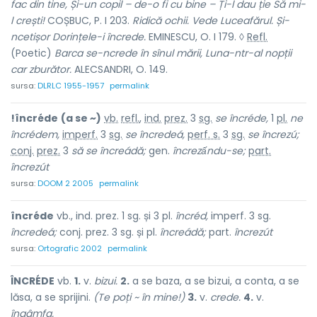
fac din tine, Și-un copil – de-o fi cu bine – Ți-l dau ție Să mi-
l crești!
COȘBUC, P. I 203.
Ridică ochii. Vede Luceafărul. Și-
ncetișor Dorințele-i încrede.
EMINESCU, O. I 179. ◊
Refl.
(Poetic)
Barca se-ncrede în sînul mării, Luna-ntr-al nopții
car zburător.
ALECSANDRI, O. 149.
sursa:
DLRLC 1955-1957
permalink
!încréde
(a se ~)
vb.
refl.
,
ind.
prez.
3
sg.
se încréde,
1
pl.
ne
încrédem,
imperf.
3
sg.
se încredeá,
perf. s.
3
sg.
se încrezú;
conj.
prez.
3
să
se încreádă;
gen.
încrezấndu-se;
part.
încrezút
sursa:
DOOM 2 2005
permalink
încréde
vb., ind. prez. 1 sg. și 3 pl.
încréd,
imperf. 3 sg.
încredeá;
conj. prez. 3 sg. și pl.
încreádă;
part.
încrezút
sursa:
Ortografic 2002
permalink
ÎNCRÉDE
vb.
1.
v.
bizui.
2.
a se baza, a se bizui, a conta, a se
lăsa, a se sprijini.
(Te poți ~ în mine!)
3.
v.
crede.
4.
v.
îngâmfa.