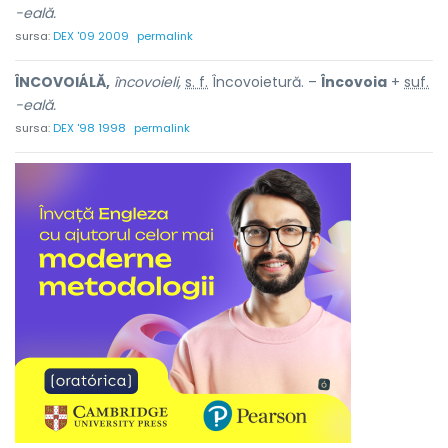
-eală.
sursa:
DEX '09 2009
permalink
ÎNCOVOIÁLĂ,
încovoieli,
s. f.
Încovoietură. –
Încovoia
+
suf.
-eală.
sursa:
DEX '98 1998
permalink