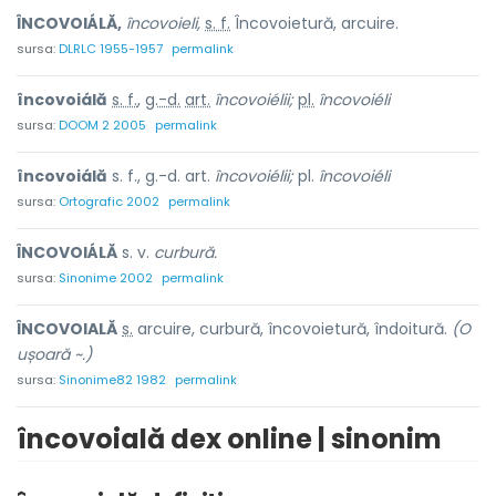
ÎNCOVOIÁLĂ,
încovoieli,
s. f.
Încovoietură, arcuire.
sursa:
DLRLC 1955-1957
permalink
încovoiálă
s. f.
,
g.-d.
art.
încovoiélii;
pl.
încovoiéli
sursa:
DOOM 2 2005
permalink
încovoiálă
s. f., g.-d. art.
încovoiélii;
pl.
încovoiéli
sursa:
Ortografic 2002
permalink
ÎNCOVOIÁLĂ
s. v.
curbură.
sursa:
Sinonime 2002
permalink
ÎNCOVOI
A
LĂ
s.
arcuire, curbură, încovoietură, îndoitură.
(O
ușoară ~.)
sursa:
Sinonime82 1982
permalink
încovoială dex online | sinonim