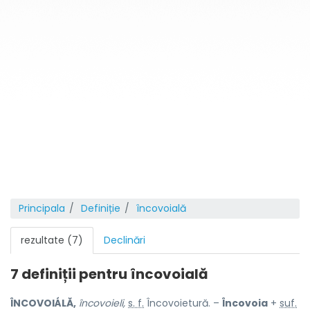
Principala
Definiție
încovoială
rezultate (7)
Declinări
7 definiții pentru
încovoială
ÎNCOVOIÁLĂ,
încovoieli,
s. f.
Încovoietură. –
Încovoia
+
suf.