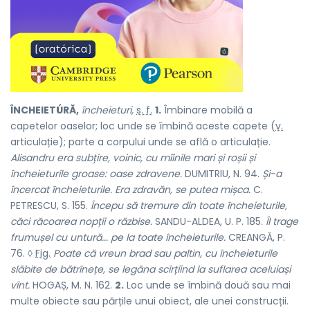
ÎNCHEIETÚRĂ,
încheieturi,
s. f.
1.
Îmbinare mobilă a
capetelor oaselor; loc unde se îmbină aceste capete (
v.
articulație
); parte a corpului unde se află o articulație.
Alisandru era subțire, voinic, cu mîinile mari și roșii și
încheieturile groase: oase zdravene.
DUMITRIU, N. 94.
Și-a
încercat încheieturile. Era zdravăn, se putea mișca.
C.
PETRESCU, S. 155.
Începu să tremure din toate încheieturile,
căci răcoarea nopții o răzbise.
SANDU-ALDEA, U. P. 185.
Îl trage
frumușel cu untură... pe la toate încheieturile.
CREANGĂ, P.
76. ◊
Fig.
Poate că vreun brad sau paltin, cu încheieturile
slăbite de bătrînețe, se legăna scîrțîind la suflarea aceluiași
vînt.
HOGAȘ, M. N. 162.
2.
Loc unde se îmbină două sau mai
multe obiecte sau părțile unui obiect, ale unei construcții.