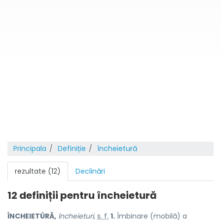
Principala
Definiție
încheietură
rezultate (12)
Declinări
12 definiții pentru
încheietură
ÎNCHEIETÚRĂ,
încheieturi,
s. f.
1.
Îmbinare (mobilă) a