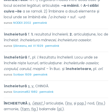
locul acestei legături; articulație.
~a mâinii.
◊
A-i slăbi
cuiva ~ile
a se ramoli. 2) Îmbinare a două elemente și
locul unde se îmbină ele. /
a încheia +
suf.
~ură
sursa:
NODEX 2002
permalink
încheietură
f.
1.
rezultatul încheierii;
2.
articulațiune, loc de
încheiat:
încheietura mânecei, încheietura oaselor.
sursa:
Șăineanu, ed. VI 1929
permalink
încheĭetúră
f., pl.
ĭ.
Rezultatu încheĭeriĭ. Locu unde se
încheĭe niște lucrurĭ, articulațiune:
încheĭeturile oaselor,
corpuluĭ, caruluĭ, mașiniĭ.
– În Buc. și
încheietoare,
pl.
orĭ.
sursa:
Scriban 1939
permalink
încheiet
u
ră
s.
v.
CHINGĂ.
sursa:
Sinonime82 1982
permalink
ÎNCHEIET
U
RĂ
s.
(
ANAT.
)
articulație, (
înv.
și
pop.
) nod, (
înv.
)
armon
i
e, (
fam.
fig.
) balam
a
le (
pl.
).