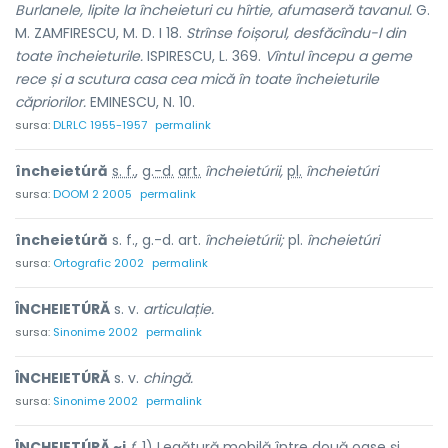
Burlanele, lipite la încheieturi cu hîrtie, afumaseră tavanul.
G.
M. ZAMFIRESCU, M. D. I 18.
Strînse foișorul, desfăcîndu-l din
toate încheieturile.
ISPIRESCU, L. 369.
Vîntul începu a geme
rece și a scutura casa cea mică în toate încheieturile
căpriorilor.
EMINESCU, N. 10.
sursa:
DLRLC 1955-1957
permalink
încheietúră
s. f.
,
g.-d.
art.
încheietúrii,
pl.
încheietúri
sursa:
DOOM 2 2005
permalink
încheietúră
s. f., g.-d. art.
încheietúrii;
pl.
încheietúri
sursa:
Ortografic 2002
permalink
ÎNCHEIETÚRĂ
s. v.
articulație.
sursa:
Sinonime 2002
permalink
ÎNCHEIETÚRĂ
s. v.
chingă.
sursa:
Sinonime 2002
permalink
ÎNCHEIETÚRĂ ~i
f.
1) Legătură mobilă între două oase și