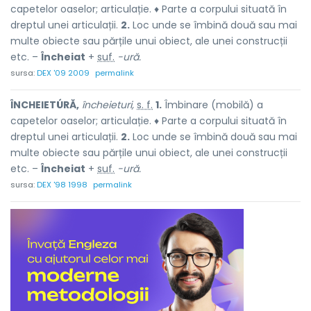
capetelor oaselor; articulație. ♦ Parte a corpului situată în
dreptul unei articulații.
2.
Loc unde se îmbină două sau mai
multe obiecte sau părțile unui obiect, ale unei construcții
etc. –
Încheiat
+
suf.
-ură.
sursa:
DEX '09 2009
permalink
ÎNCHEIETÚRĂ,
încheieturi,
s. f.
1.
Îmbinare (mobilă) a
capetelor oaselor; articulație. ♦ Parte a corpului situată în
dreptul unei articulații.
2.
Loc unde se îmbină două sau mai
multe obiecte sau părțile unui obiect, ale unei construcții
etc. –
Încheiat
+
suf.
-ură.
sursa:
DEX '98 1998
permalink