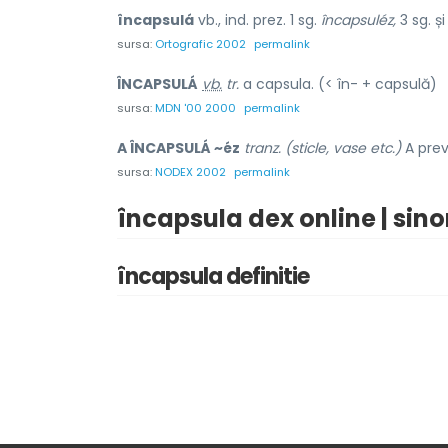
încapsulá
vb., ind. prez. 1 sg.
încapsuléz,
3 sg. și
sursa:
Ortografic 2002
permalink
ÎNCAPSULÁ
vb.
tr.
a capsula. (< în- + capsulă)
sursa:
MDN '00 2000
permalink
A ÎNCAPSULÁ ~éz
tranz. (sticle, vase etc.)
A prev
sursa:
NODEX 2002
permalink
încapsula dex online | sin
încapsula definitie