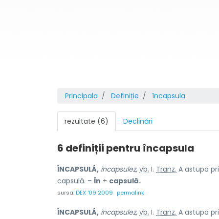
Principala
Definiție
încapsula
rezultate (6)
Declinări
6 definiții pentru
încapsula
ÎNCAPSULÁ,
încapsulez,
vb.
I.
Tranz.
A astupa pr
capsulă. –
În
+
capsulă.
sursa:
DEX '09 2009
permalink
ÎNCAPSULÁ,
încapsulez,
vb.
I.
Tranz.
A astupa pr