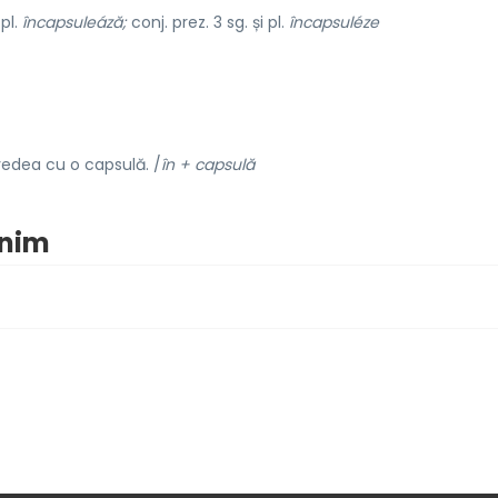
 pl.
încapsuleáză;
conj. prez. 3 sg. și pl.
încapsuléze
edea cu o capsulă. /
în + capsulă
onim