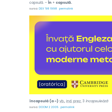
capsulă. –
În
+
capsulă.
sursa:
DEX '98 1998
permalink
încapsulá
(a ~)
vb.
,
ind.
prez.
3
încapsuleáză
sursa:
DOOM 2 2005
permalink