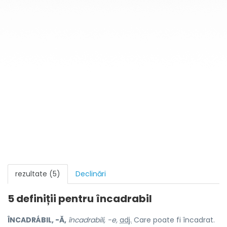
rezultate (5)
Declinări
5 definiții pentru
încadrabil
ÎNCADRÁBIL, -Ă,
încadrabili, -e,
adj.
Care poate fi încadrat.