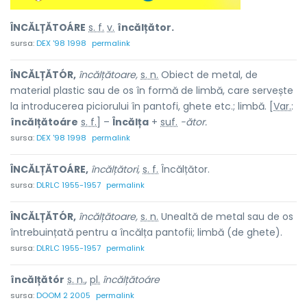
ÎNCĂLȚĂTOÁRE
s. f.
v.
încălțător.
sursa:
DEX '98 1998
permalink
ÎNCĂLȚĂTÓR,
încălțătoare,
s. n.
Obiect de metal, de
material plastic sau de os în formă de limbă, care servește
la introducerea piciorului în pantofi, ghete etc.; limbă. [
Var.
:
încălțătoáre
s. f.
] –
Încălța
+
suf.
-ător.
sursa:
DEX '98 1998
permalink
ÎNCĂLȚĂTOÁRE,
încălțători,
s. f.
Încălțător.
sursa:
DLRLC 1955-1957
permalink
ÎNCĂLȚĂTÓR,
încălțătoare,
s. n.
Unealtă de metal sau de os
întrebuințată pentru a încălța pantofii; limbă (de ghete).
sursa:
DLRLC 1955-1957
permalink
încălțătór
s. n.
,
pl.
încălțătoáre
sursa:
DOOM 2 2005
permalink