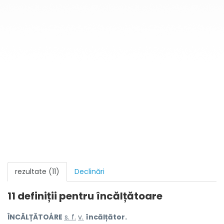
rezultate (11)
Declinări
11 definiții pentru
încălțătoare
ÎNCĂLȚĂTOÁRE
s. f.
v.
încălțător.