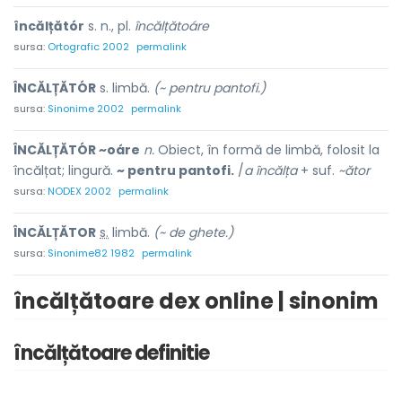
încălțătór
s. n., pl.
încălțătoáre
sursa:
Ortografic 2002
permalink
ÎNCĂLȚĂTÓR
s. limbă.
(~ pentru pantofi.)
sursa:
Sinonime 2002
permalink
ÎNCĂLȚĂTÓR ~oáre
n.
Obiect, în formă de limbă, folosit la
încălțat; lingură.
~ pentru pantofi.
/
a încălța
+ suf.
~ător
sursa:
NODEX 2002
permalink
ÎNCĂLȚĂT
O
R
s.
limbă.
(~ de ghete.)
sursa:
Sinonime82 1982
permalink
încălțătoare dex online | sinonim
încălțătoare definitie