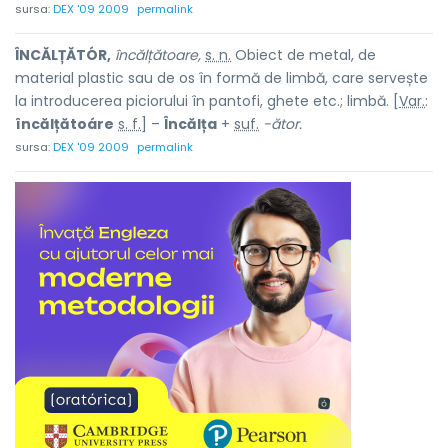
sursa:
DEX '09 2009
permalink
ÎNCĂLȚĂTÓR,
încălțătoare,
s. n.
Obiect de metal, de
material plastic sau de os în formă de limbă, care servește
la introducerea piciorului în pantofi, ghete etc.; limbă. [
Var.
:
încălțătoáre
s. f.
] –
Încălța
+
suf.
-ător.
sursa:
DEX '09 2009
permalink