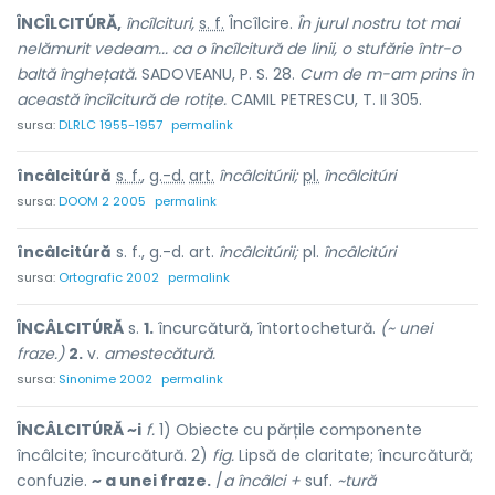
ÎNCÎLCITÚRĂ,
încîlcituri,
s. f.
Încîlcire.
În jurul nostru tot mai
nelămurit vedeam... ca o încîlcitură de linii, o stufărie într-o
baltă înghețată.
SADOVEANU, P. S. 28.
Cum de m-am prins în
această încîlcitură de rotițe.
CAMIL PETRESCU, T. II 305.
sursa:
DLRLC 1955-1957
permalink
încâlcitúră
s. f.
,
g.-d.
art.
încâlcitúrii;
pl.
încâlcitúri
sursa:
DOOM 2 2005
permalink
încâlcitúră
s. f., g.-d. art.
încâlcitúrii;
pl.
încâlcitúri
sursa:
Ortografic 2002
permalink
ÎNCÂLCITÚRĂ
s.
1.
încurcătură, întortochetură.
(~ unei
fraze.)
2.
v.
amestecătură.
sursa:
Sinonime 2002
permalink
ÎNCÂLCITÚRĂ ~i
f.
1) Obiecte cu părțile componente
încâlcite; încurcătură. 2)
fig.
Lipsă de claritate; încurcătură;
confuzie.
~ a unei fraze.
/
a încâlci +
suf.
~tură