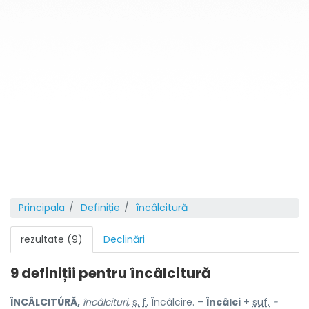
Principala
Definiție
încâlcitură
rezultate (9)
Declinări
9 definiții pentru
încâlcitură
ÎNCÂLCITÚRĂ,
încâlcituri,
s. f.
Încâlcire. –
Încâlci
+
suf.
-