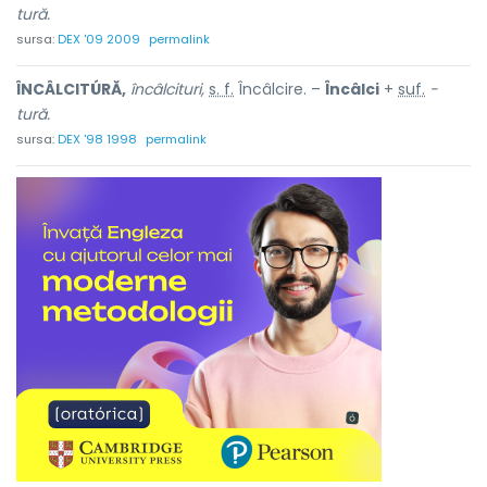
tură.
sursa:
DEX '09 2009
permalink
ÎNCÂLCITÚRĂ,
încâlcituri,
s. f.
Încâlcire. –
Încâlci
+
suf.
-
tură.
sursa:
DEX '98 1998
permalink