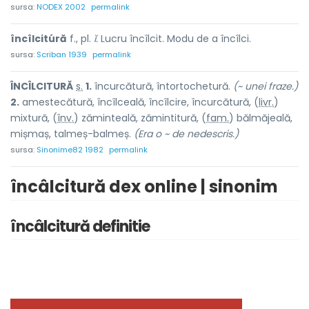
sursa:
NODEX 2002
permalink
încîlcitúră
f., pl.
ĭ.
Lucru încîlcit. Modu de a încîlci.
sursa:
Scriban 1939
permalink
ÎNCÎLCIT
U
RĂ
s.
1.
încurcătură, întortochetură.
(~ unei fraze.)
2.
amestecătură, încîlceală, încîlcire, încurcătură, (
livr.
)
mixt
u
ră, (
înv.
) zăminte
a
lă, zămintit
u
ră, (
fam.
) bălmăje
a
lă,
mișm
a
ș, talmeș-b
a
lmeș.
(Era o ~ de nedescris.)
sursa:
Sinonime82 1982
permalink
încâlcitură dex online | sinonim
încâlcitură definitie