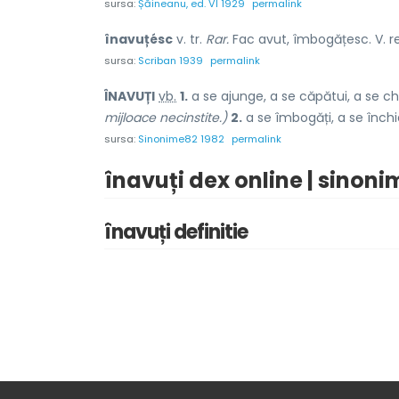
sursa:
Șăineanu, ed. VI 1929
permalink
înavuțésc
v. tr.
Rar.
Fac avut, îmbogățesc. V. r
sursa:
Scriban 1939
permalink
ÎNAVUȚ
I
vb.
1.
a se ajunge, a se căpătui, a se chiv
mijloace necinstite.)
2.
a se îmbogăți, a se închia
sursa:
Sinonime82 1982
permalink
înavuți dex online | sinoni
înavuți definitie