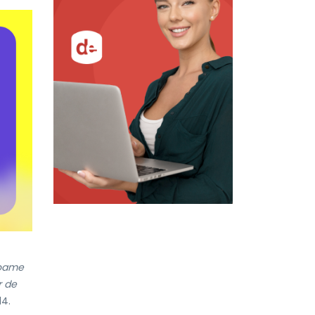
foame
r de
14.