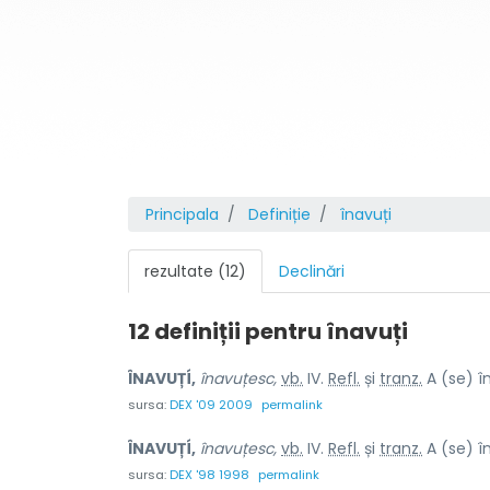
Principala
Definiție
înavuți
rezultate (12)
Declinări
12 definiții pentru
înavuți
ÎNAVUȚÍ,
înavuțesc,
vb.
IV.
Refl.
și
tranz.
A (se) î
sursa:
DEX '09 2009
permalink
ÎNAVUȚÍ,
înavuțesc,
vb.
IV.
Refl.
și
tranz.
A (se) î
sursa:
DEX '98 1998
permalink