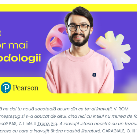
ă ne dai tu nouă socoteală acum din ce te-ai înavuțit.
V. ROM.
eșteșug și s-a apucat de altul, cînd nici cu întîiul nu murea de 
scă?
PAS, Z. I 159. ◊
Tranz.
Fig.
A înavuțit istoria noastră cu un tezau
. proza cu care a înavuțit tînăra noastră literatură.
CARAGIALE, O. III 