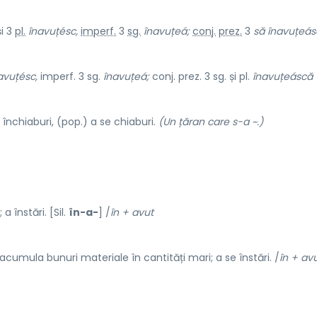
i 3
pl.
înavuțésc,
imperf.
3
sg.
înavuțeá;
conj.
prez.
3
să
înavuțeás
avuțésc,
imperf. 3 sg.
înavuțeá;
conj. prez. 3 sg. și pl.
înavuțeáscă
închiaburi, (pop.) a se chiaburi.
(Un țăran care s-a ~.)
 înstări. [Sil.
în-a-
] /
în + avut
acumula bunuri materiale în cantități mari; a se înstări. /
în + av