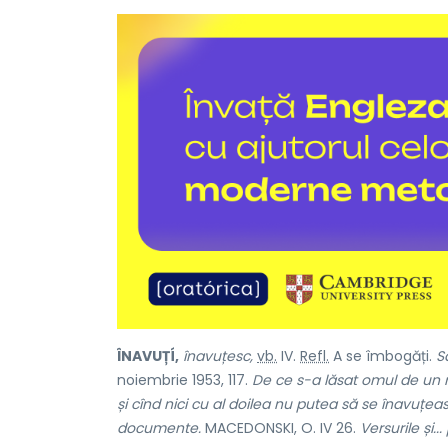
ÎNAVUȚÍ,
înavuțesc,
vb.
IV.
Refl.
A se îmbogăți.
S
noiembrie 1953, 117.
De ce s-a lăsat omul de un m
și cînd nici cu al doilea nu putea să se înavuțea
documente.
MACEDONSKI, O. IV 26.
Versurile și..