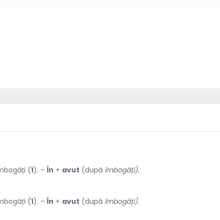
mbogăți (
1
). –
În
+
avut
(după
îmbogăți).
mbogăți (
1
). –
În
+
avut
(după
îmbogăți).