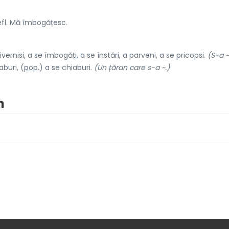
efl. Mă îmbogățesc.
ernisi, a se îmbogăți, a se înstări, a parveni, a se pricopsi.
(S-a ~
buri, (
pop.
) a se chiaburi.
(Un țăran care s-a ~.)
m