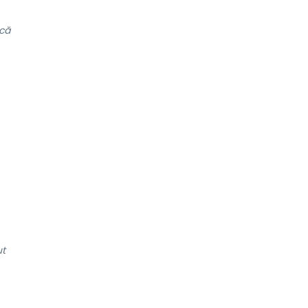
că
ut