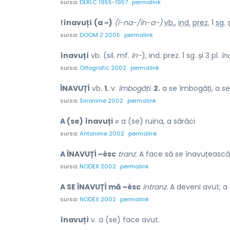
sursa:
DLRLC 1955-1957
permalink
!înavuțí
(a ~)
(î-na-/în-a-)
vb.
,
ind.
prez.
1
sg.
ș
sursa:
DOOM 2 2005
permalink
înavuțí
vb. (sil. mf.
în-
), ind. prez. 1 sg. și 3 pl.
în
sursa:
Ortografic 2002
permalink
ÎNAVUȚÍ
vb.
1.
v.
îmbogăți.
2.
a se îmbogăți, a se 
sursa:
Sinonime 2002
permalink
A (se) înavuți
≠ a (se) ruina, a sărăci
sursa:
Antonime 2002
permalink
A ÎNAVUȚÍ ~ésc
tranz.
A face să se înavuțească; a
sursa:
NODEX 2002
permalink
A SE ÎNAVUȚÍ mă ~ésc
intranz.
A deveni avut; a 
sursa:
NODEX 2002
permalink
înavuțì
v. a (se) face avut.