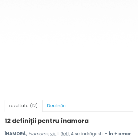
rezultate (12)
Declinări
12 definiții pentru
înamora
ÎNAMORÁ,
înamorez,
vb.
I.
Refl.
A se îndrăgosti. –
În
+
amor