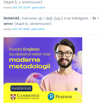
(după
fr.
ș
’enamourer).
sursa:
DEX '09 2009
permalink
ÎNAMORÁ,
înamorez,
vb.
I.
Refl.
(
Livr.
) A se îndrăgosti. –
În
+
amor
(după
fr.
sénamourer).
sursa:
DEX '98 1998
permalink