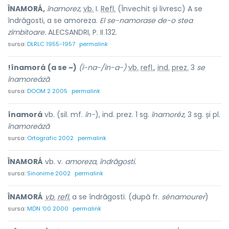
ÎNAMORÁ,
înamorez,
vb.
I.
Refl.
(Învechit și livresc) A se
îndrăgosti, a se amoreza.
El se-namorase de-o stea
zîmbitoare.
ALECSANDRI, P. II 132.
sursa:
DLRLC 1955-1957
permalink
!înamorá
(a se ~)
(î-na-/în-a-)
vb.
refl.
,
ind.
prez.
3
se
înamoreáză
sursa:
DOOM 2 2005
permalink
înamorá
vb. (sil. mf.
în-
), ind. prez. 1 sg.
înamoréz,
3 sg. și pl.
înamoreáză
sursa:
Ortografic 2002
permalink
ÎNAMORÁ
vb. v.
amoreza, îndrăgosti.
sursa:
Sinonime 2002
permalink
ÎNAMORÁ
vb.
refl.
a se îndrăgosti. (după fr.
sénamourer
)
sursa:
MDN '00 2000
permalink