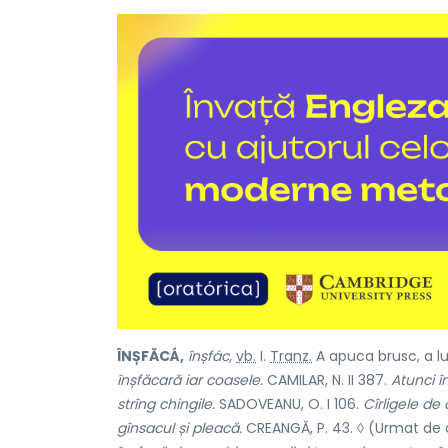
ÎNȘFĂCÁ,
înșfác,
vb.
I.
Tranz.
A apuca brusc, a lu
înșfăcară iar coasele.
CAMILAR, N. II 387.
Atunci în
strîng chingile.
SADOVEANU, O. I 106.
Cîrligele de 
gînsacul și pleacă.
CREANGĂ, P. 43. ◊ (Urmat de 