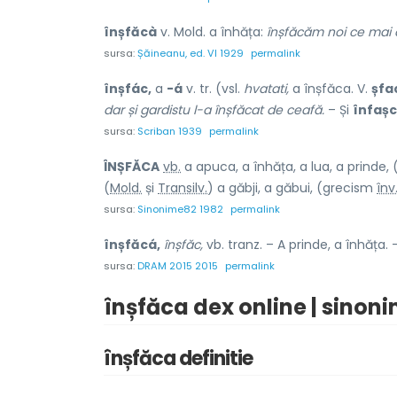
înșfăcà
v. Mold. a înhăța:
înșfăcăm noi ce mai
sursa:
Șăineanu, ed. VI 1929
permalink
înșfác,
a
-á
v. tr. (vsl.
hvatati,
a înșfăca. V.
șfa
dar și gardistu l-a înșfăcat de ceafă.
– Și
înfașc
sursa:
Scriban 1939
permalink
ÎNȘFĂC
A
vb.
a apuca, a înhăța, a lua, a prinde, 
(
Mold.
și
Transilv.
) a găbji, a găbui, (grecism
înv
sursa:
Sinonime82 1982
permalink
înșfăcá,
înșfăc,
vb. tranz. – A prinde, a înhăța. –
sursa:
DRAM 2015 2015
permalink
înșfăca dex online | sinon
înșfăca definitie