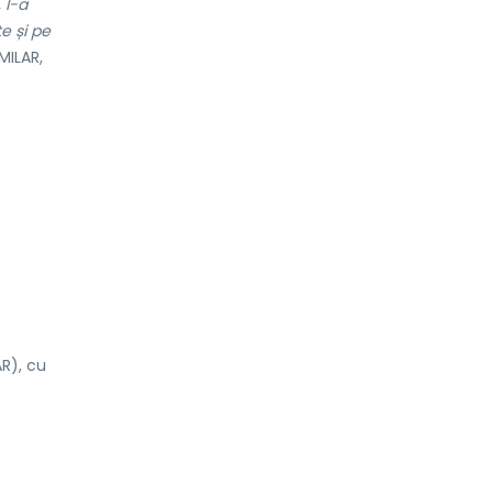
, l-a
te și pe
ILAR,
AR), cu