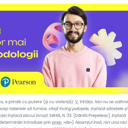
a, a prinde cu putere (și cu violență).
V.
înhăța.
Nici nu se odihnir
cep taberele să furnice, vitejii încing paloșele, înșfacă sănețele și s
oțel înșfacă blocul înroșit.
SAHIA, N. 33. [Dănilă Prepeleac]
înșfacă
determinări introduse prin
prep.
«de»)
Neamțul însă, nici una nici 