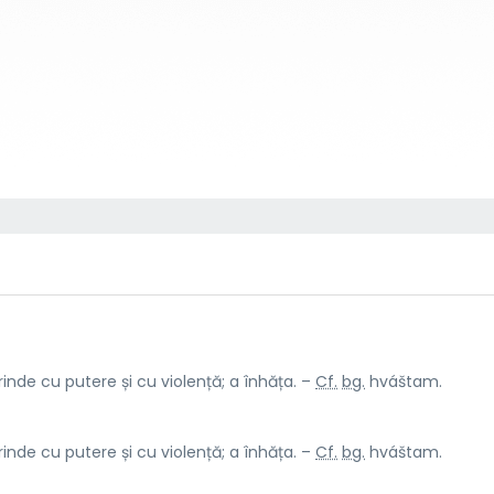
inde cu putere și cu violență; a înhăța. –
Cf.
bg.
hváštam.
inde cu putere și cu violență; a înhăța. –
Cf.
bg.
hváštam.