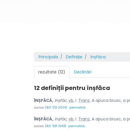
Principala
Definiție
înșfăca
rezultate (12)
Declinări
12 definiții pentru
înșfăca
ÎNȘFĂCÁ,
înșfác,
vb.
I.
Tranz.
A apuca brusc, a pr
sursa:
DEX '09 2009
permalink
ÎNȘFĂCÁ,
înșfác,
vb.
I.
Tranz.
A apuca brusc, a pr
sursa:
DEX '98 1998
permalink