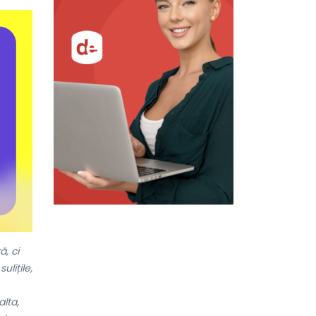
ă, ci
ulițile,
alta,