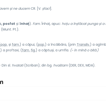
 avem și ne ducem
CR. [V.
șfac!
].
c, posfat
și
înhaț
).
Fam.
Înhaț, apuc:
hoțu a înșfăcat punga și a f
(Munt. Pt.).
(
pop.
și
fam.
) a căpui, (
pop.
) a încăibăra, (prin
Transilv.
) a agîmb
.
) a proftaxi, (
fam.
fig.
) a căptuși, a umfla.
(~ în mînă o bîtă.)
 Din sl.
hvatati
(Scriban); din bg.
hvaštam
(DER, DEX, MDA).
im