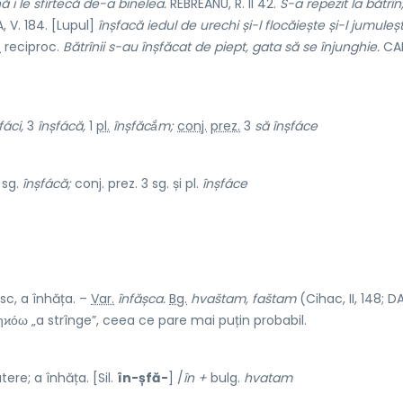
ă i le sfîrtecă de-a binelea.
REBREANU, R. II 42.
S-a repezit la bătrîn
 V. 184. [Lupul]
înșfacă iedul de urechi și-l flocăiește și-l jumuleș
.
reciproc.
Bătrînii s-au înșfăcat de piept, gata să se înjunghie.
CAM
fáci,
3
înșfácă,
1
pl.
înșfăcắm;
conj.
prez.
3
să
înșfáce
 sg.
înșfácă;
conj. prez. 3 sg. și pl.
înșfáce
c, a înhăța. –
Var.
înfășca.
Bg.
hvaštam, faštam
(Cihac, II, 148; D
ϰόω „a strînge”, ceea ce pare mai puțin probabil.
ere; a înhăța. [Sil.
în-șfă-
] /
în +
bulg.
hvatam