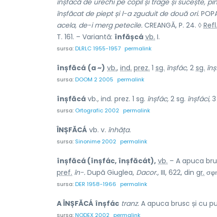
înșfacă de urechi pe copil și trage și sucește, pîn
înșfăcat de piept și l-a zguduit de două ori.
POPA,
acela, de-i merg petecile.
CREANGĂ, P. 24. ◊
Refl
T. 161. – Variantă:
înfășcá
vb.
I.
sursa:
DLRLC 1955-1957
permalink
înșfăcá
(a ~)
vb.
,
ind.
prez.
1
sg.
înșfác,
2
sg.
înș
sursa:
DOOM 2 2005
permalink
înșfăcá
vb., ind. prez. 1 sg.
înșfác,
2 sg.
înșfáci,
3
sursa:
Ortografic 2002
permalink
ÎNȘFĂCÁ
vb. v.
înhăța.
sursa:
Sinonime 2002
permalink
înșfăcá (înșfác, înșfăcát),
vb.
– A apuca brus
pref.
în-.
După Giuglea,
Dacor.,
III, 622, din
gr.
σφη
sursa:
DER 1958-1966
permalink
A ÎNȘFĂCÁ înșfác
tranz.
A apuca brusc și cu put
sursa:
NODEX 2002
permalink