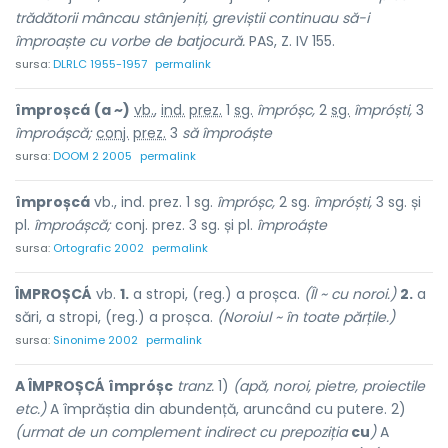
trădătorii mâncau stânjeniți, greviștii continuau să-i
împroaște cu vorbe de batjocură.
PAS, Z. IV 155.
sursa:
DLRLC 1955-1957
permalink
împroșcá
(a ~)
vb.
,
ind.
prez.
1
sg.
împróșc,
2
sg.
împróști,
3
împroáșcă;
conj.
prez.
3
să
împroáște
sursa:
DOOM 2 2005
permalink
împroșcá
vb., ind. prez. 1 sg.
împróșc,
2 sg.
împróști,
3 sg. și
pl.
împroáșcă;
conj. prez. 3 sg. și pl.
împroáște
sursa:
Ortografic 2002
permalink
ÎMPROȘCÁ
vb.
1.
a stropi, (reg.) a proșca.
(Îl ~ cu noroi.)
2.
a
sări, a stropi, (reg.) a proșca.
(Noroiul ~ în toate părțile.)
sursa:
Sinonime 2002
permalink
A ÎMPROȘCÁ împróșc
tranz.
1)
(apă, noroi, pietre, proiectile
etc.)
A împrăștia din abundență, aruncând cu putere. 2)
(urmat de un complement indirect cu prepoziția
cu
)
A