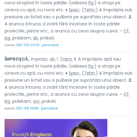
noroi stropind în toate părțile; (adesea
fig.
) a stropi pe
cineva cu apă, cu noroi etc. ♦
Spec.
(
Tehn.
) A împrăștia sub
presiune un lichid sau o pulbere pe suprafața unui obiect.
2.
A arunca întruna, a zvârli fără încetare în toate părțile
proiectile, pietre etc.; a arunca cu ceva asupra cuiva. –
Cf.
bg.
prăskam,
sb.
prskati.
sursa:
DEX '09 2009
permalink
ÎMPROȘCÁ,
împróșc,
vb.
I.
Tranz.
1.
A împrăștia apă sau
noroi stropind în toate părțile; (adesea
fig.
) a stropi pe
cineva cu apă, cu noroi etc. ♦
Spec.
(
Tehn.
) A împrăștia sub
presiune un lichid sau o pulbere pe suprafața unui obiect.
2.
A arunca întruna, a zvârli fără încetare în toate părțile
proiectile, pietre etc.; a arunca cu ceva asupra cuiva. –
Cf.
bg.
prăskam,
scr.
prskati.
sursa:
DEX '98 1998
permalink