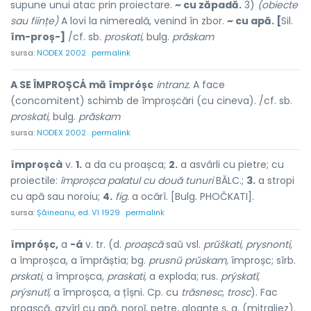
supune unui atac prin proiectare.
~ cu zăpadă.
3)
(obiecte
sau ființe)
A lovi la nimereală, venind în zbor.
~ cu apă. [
Sil.
îm-proș-]
/cf. sb.
proskati,
bulg.
prăskam
sursa:
NODEX 2002
permalink
A SE ÎMPROȘCÁ mă împróșc
intranz.
A face
(concomitent) schimb de împroșcări (cu cineva). /cf. sb.
proskati,
bulg.
prăskam
sursa:
NODEX 2002
permalink
împroșcà
v.
1.
a da cu proașca;
2.
a asvârli cu pietre; cu
proiectile:
împroșca palatul cu două tunuri
BĂLC.;
3.
a stropi
cu apă sau noroiu;
4.
fig.
a ocărî. [Bulg. PHOČKATI].
sursa:
Șăineanu, ed. VI 1929
permalink
împróșc,
a
-á
v. tr. (d.
proașcă
saŭ vsl.
prŭškati, prysnonti,
a împroșca, a împrăștia; bg.
prusnŭ prŭskam,
împroșc; sîrb.
prskati,
a împroșca,
praskati,
a exploda; rus.
prýskatĭ,
prýsnutĭ,
a împroșca, a țîșni. Cp. cu
trăsnesc, trosc
). Fac
proașcă, azvîrl cu apă, noroĭ, petre, gloanțe ș. a. (mitraliez).