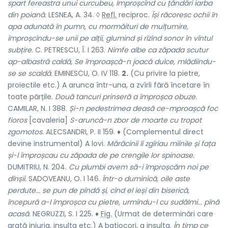
spart fereastra unui curcubeu, Împroșcînd cu țăndări iarba
din poiană.
LESNEA, A. 34. ◊
Refl.
reciproc.
Își răcoresc ochii în
apa adunată în pumn, cu mormăituri de mulțumire,
împroșcîndu-se unii pe alții, glumind și rîzînd sonor în vîntul
subțire.
C. PETRESCU, Î. I 263.
Nimfe albe ca zăpada scutur
ap-albastră caldă, Se împroașcă-n joacă dulce, mlădiindu-
se se scaldă.
EMINESCU, O. IV 118.
2.
(Cu privire la pietre,
proiectile etc.) A arunca într-una, a zvîrli fără încetare în
toate părțile.
Două tancuri prinseră a împroșca obuze.
CAMILAR, N. I 388.
Și-n pedestrimea deasă ce-mproașcă foc
fioros
[cavaleria]
S-aruncă-n zbor de moarte cu tropot
zgomotos.
ALECSANDRI, P. II 159. ♦ (Complementul direct
devine instrumental) A lovi.
Mărăcinii îi zgîriau mîinile și fața
și-l împroșcau cu zăpada de pe crengile lor spinoase.
DUMITRIU, N. 204.
Cu plumbi avem să-i împroșcăm noi pe
dînșii.
SADOVEANU, O. I 146.
Într-o duminică, oile aste
perdute... se pun de pîndă și, cînd el ieși din biserică,
începură a-l împroșca cu pietre, urmîndu-l cu sudălmi... pînă
acasă.
NEGRUZZI, S. I 225. ♦
Fig.
(Urmat de determinări care
arată injuria, insulta etc.) A batjocori, a insulta.
În timp ce