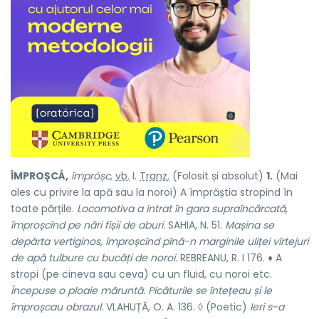
ÎMPROȘCÁ,
împróșc,
vb.
I.
Tranz.
(Folosit și absolut)
1.
(Mai
ales cu privire la apă sau la noroi) A împrăștia stropind în
toate părțile.
Locomotiva a intrat în gara supraîncărcată,
împroșcînd pe nări fîșii de aburi.
SAHIA, N. 51.
Mașina se
depărta vertiginos, împroșcînd pînă-n marginile uliței vîrtejuri
de apă tulbure cu bucăți de noroi.
REBREANU, R. I 176. ♦ A
stropi (pe cineva sau ceva) cu un fluid, cu noroi etc.
Începuse o ploaie măruntă. Picăturile se întețeau și le
împroșcau obrazul.
VLAHUȚĂ, O. A. 136. ◊ (Poetic)
Ieri s-a