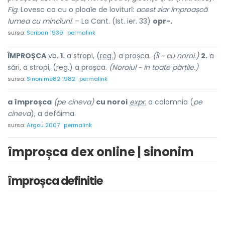
Fig.
Lovesc ca cu o ploaĭe de loviturĭ:
acest ziar împroașcă
lumea cu mincĭunĭ.
– La Cant. (Ist. ier. 33)
opr-.
sursa:
Scriban 1939
permalink
ÎMPROȘC
A
vb.
1.
a stropi, (
reg.
) a proșca.
(Îl ~ cu noroi.)
2.
a
sări, a stropi, (
reg.
) a proșca.
(Noroiul ~ în toate părțile.)
sursa:
Sinonime82 1982
permalink
a împroșca
(pe cineva)
cu noroi
expr.
a calomnia (
pe
cineva
), a defăima.
sursa:
Argou 2007
permalink
împroșca dex online | sinonim
împroșca definitie