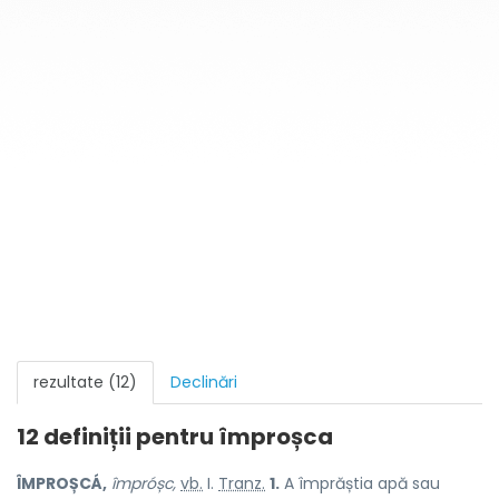
rezultate (12)
Declinări
12 definiții pentru
împroșca
ÎMPROȘCÁ,
împróșc,
vb.
I.
Tranz.
1.
A împrăștia apă sau