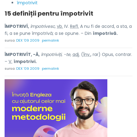
împotrivit
15 definiții pentru
împotrivit
ÎMPOTRIVÍ,
împotrivesc,
vb.
IV.
Refl.
A nu fi de acord, a sta, a
fi, a se pune împotrivă; a se opune. – Din
împotrivă.
sursa:
DEX '09 2009
permalink
ÎMPOTRIVÍT, -Ă,
împotriviți, -te,
adj.
(
Înv.
, rar) Opus, contrar.
–
V.
împotrivi.
sursa:
DEX '09 2009
permalink