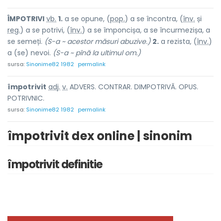
ÎMPOTRIV
I
vb.
1.
a se opune, (
pop.
) a se încontra, (
înv.
și
reg.
) a se potrivi, (
înv.
) a se împoncișa, a se încurmezișa, a
se semeți.
(S-a ~ acestor măsuri abuzive.)
2.
a rezista, (
înv.
)
a (se) nevoi.
(S-a ~ pînă la ultimul om.)
sursa:
Sinonime82 1982
permalink
împotriv
i
t
adj.
v.
ADVERS. CONTRAR. DIMPOTRIVĂ. OPUS.
POTRIVNIC.
sursa:
Sinonime82 1982
permalink
împotrivit dex online | sinonim
împotrivit definitie