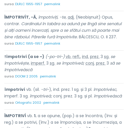
sursa:
DLRLC 1955-1957
permalink
ÎMPOTRIVÍT, -Ă,
împotriviți, -te,
adj.
(Neobișnuit) Opus,
contrar.
Cardinalul în tabăra sa adună pe lîngă sine senatul
și alți oameni încercați, spre a se sfătui cum să poarte mai
bine războiul. Părerile fură împotrivite.
BĂLCESCU, O. II 237.
sursa:
DLRLC 1955-1957
permalink
!împotriví
(a se ~)
(-po-tri-)
vb.
refl.
,
ind.
prez.
3
sg.
se
împotrivéște,
imperf.
3
sg.
se împotriveá;
conj.
prez.
3
să
se
împotriveáscă
sursa:
DOOM 2 2005
permalink
împotriví
vb. (sil.
-tri-
), ind. prez. 1 sg. și 3 pl.
împotrivésc,
imperf. 3 sg.
împotriveá;
conj. prez. 3 sg. și pl.
împotriveáscă
sursa:
Ortografic 2002
permalink
ÎMPOTRIVÍ
vb.
1.
a se opune, (pop.) a se încontra, (înv. și
reg.) a se potrivi, (înv.) a se împoncișa, a se încurmezișa, a