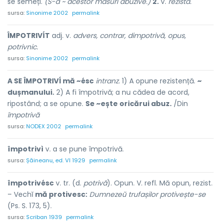
se semeți.
(S-a ~ acestor măsuri abuzive.)
2.
v.
rezista.
sursa:
Sinonime 2002
permalink
ÎMPOTRIVÍT
adj. v.
advers, contrar, dimpotrivă, opus,
potrivnic.
sursa:
Sinonime 2002
permalink
A SE ÎMPOTRIVÍ mă ~ésc
intranz.
1) A opune rezistență.
~
dușmanului.
2) A fi împotrivă; a nu cădea de acord,
ripostând; a se opune.
Se ~ește oricărui abuz.
/Din
împotrivă
sursa:
NODEX 2002
permalink
împotrivì
v. a se pune împotrivă.
sursa:
Șăineanu, ed. VI 1929
permalink
împotrivésc
v. tr. (d.
potrivă
). Opun. V. refl. Mă opun, rezist.
– Vechĭ
mă protivesc:
Dumnezeŭ trufașilor protivește-se
(Ps. S. 173, 5).
sursa:
Scriban 1939
permalink