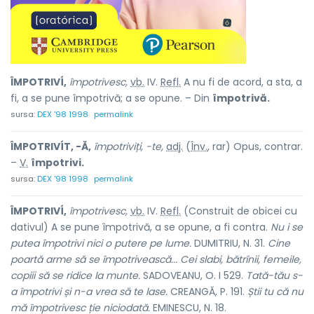
ÎMPOTRIVÍ,
împotrivesc,
vb.
IV.
Refl.
A nu fi de acord, a sta, a
fi, a se pune împotrivă; a se opune. – Din
împotrivă.
sursa:
DEX '98 1998
permalink
ÎMPOTRIVÍT, -Ă,
împotriviți, -te,
adj.
(
Înv.
, rar) Opus, contrar.
–
V.
împotrivi.
sursa:
DEX '98 1998
permalink
ÎMPOTRIVÍ,
împotrivesc,
vb.
IV.
Refl.
(Construit de obicei cu
dativul) A se pune împotrivă, a se opune, a fi contra.
Nu i se
putea împotrivi nici o putere pe lume.
DUMITRIU, N. 31.
Cine
poartă arme să se împotrivească... Cei slabi, bătrînii, femeile,
copiii să se ridice la munte.
SADOVEANU, O. I 529.
Tată-tău s-
a împotrivi și n-a vrea să te lase.
CREANGĂ, P. 191.
Știi tu că nu
mă împotrivesc ție niciodată.
EMINESCU, N. 18.