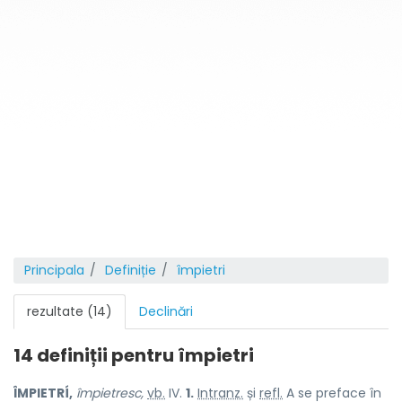
Principala
Definiție
împietri
rezultate (14)
Declinări
14 definiții pentru
împietri
ÎMPIETRÍ,
împietresc,
vb.
IV.
1.
Intranz.
și
refl.
A se preface în