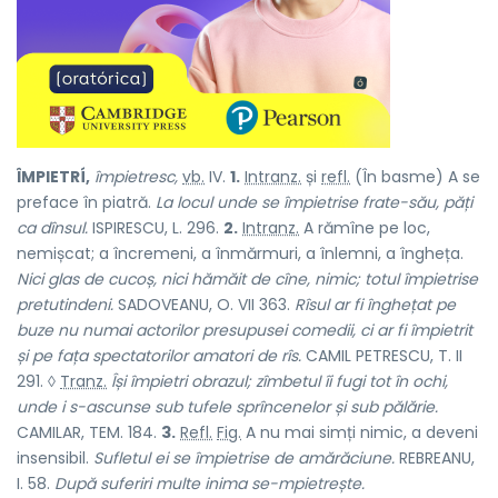
ÎMPIETRÍ,
împietresc,
vb.
IV.
1.
Intranz.
și
refl.
(În basme) A se
preface în piatră.
La locul unde se împietrise frate-său, păți
ca dînsul.
ISPIRESCU, L. 296.
2.
Intranz.
A rămîne pe loc,
nemișcat; a încremeni, a înmărmuri, a înlemni, a îngheța.
Nici glas de cucoș, nici hămăit de cîne, nimic; totul împietrise
pretutindeni.
SADOVEANU, O. VII 363.
Rîsul ar fi înghețat pe
buze nu numai actorilor presupusei comedii, ci ar fi împietrit
și pe fața spectatorilor amatori de rîs.
CAMIL PETRESCU, T. II
291. ◊
Tranz.
Își împietri obrazul; zîmbetul îi fugi tot în ochi,
unde i s-ascunse sub tufele sprîncenelor și sub pălărie.
CAMILAR, TEM. 184.
3.
Refl.
Fig.
A nu mai simți nimic, a deveni
insensibil.
Sufletul ei se împietrise de amărăciune.
REBREANU,
I. 58.
După suferiri multe inima se-mpietrește.