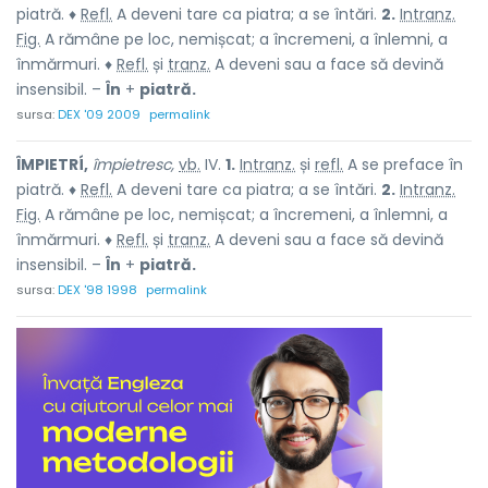
piatră. ♦
Refl.
A deveni tare ca piatra; a se întări.
2.
Intranz.
Fig.
A rămâne pe loc, nemișcat; a încremeni, a înlemni, a
înmărmuri. ♦
Refl.
și
tranz.
A deveni sau a face să devină
insensibil. –
În
+
piatră.
sursa:
DEX '09 2009
permalink
ÎMPIETRÍ,
împietresc,
vb.
IV.
1.
Intranz.
și
refl.
A se preface în
piatră. ♦
Refl.
A deveni tare ca piatra; a se întări.
2.
Intranz.
Fig.
A rămâne pe loc, nemișcat; a încremeni, a înlemni, a
înmărmuri. ♦
Refl.
și
tranz.
A deveni sau a face să devină
insensibil. –
În
+
piatră.
sursa:
DEX '98 1998
permalink