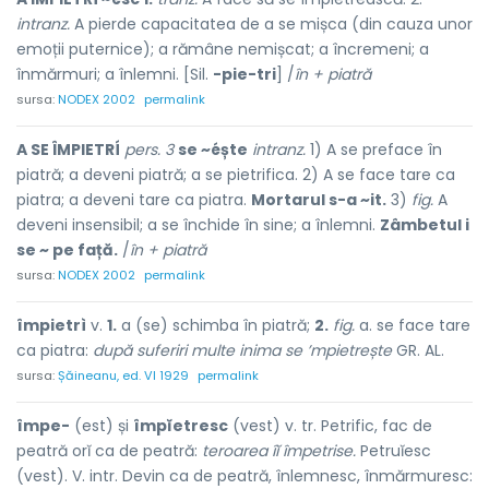
intranz.
A pierde capacitatea de a se mișca (din cauza unor
emoții puternice); a rămâne nemișcat; a încremeni; a
înmărmuri; a înlemni. [Sil.
-pie-tri
] /
în + piatră
sursa:
NODEX 2002
permalink
A SE ÎMPIETRÍ
pers. 3
se ~éște
intranz.
1) A se preface în
piatră; a deveni piatră; a se pietrifica. 2) A se face tare ca
piatra; a deveni tare ca piatra.
Mortarul s-a ~it.
3)
fig.
A
deveni insensibil; a se închide în sine; a înlemni.
Zâmbetul i
se ~ pe față.
/
în + piatră
sursa:
NODEX 2002
permalink
împietrì
v.
1.
a (se) schimba în piatră;
2.
fig.
a. se face tare
ca piatra:
după suferiri multe inima se ’mpietrește
GR. AL.
sursa:
Șăineanu, ed. VI 1929
permalink
împe-
(est) și
împĭetresc
(vest) v. tr. Petrific, fac de
peatră orĭ ca de peatră:
teroarea îĭ împetrise.
Petruĭesc
(vest). V. intr. Devin ca de peatră, înlemnesc, înmărmuresc: