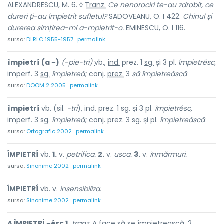
ALEXANDRESCU, M. 6. ◊
Tranz.
Ce nenorociri te-au zdrobit, ce
dureri ți-au împietrit sufletul?
SADOVEANU, O. I 422.
Chinul și
durerea simțirea-mi a-mpietrit-o.
EMINESCU, O. I 116.
sursa:
DLRLC 1955-1957
permalink
împietrí
(a ~)
(-pie-tri)
vb.
,
ind.
prez.
1
sg.
și 3
pl.
împietrésc,
imperf.
3
sg.
împietreá;
conj.
prez.
3
să
împietreáscă
sursa:
DOOM 2 2005
permalink
împietrí
vb. (sil.
-tri
), ind. prez. 1 sg. și 3 pl.
împietrésc,
imperf. 3 sg.
împietreá;
conj. prez. 3 sg. și pl.
împietreáscă
sursa:
Ortografic 2002
permalink
ÎMPIETRÍ
vb.
1.
v.
petrifica.
2.
v.
usca.
3.
v.
înmărmuri.
sursa:
Sinonime 2002
permalink
ÎMPIETRÍ
vb. v.
insensibiliza.
sursa:
Sinonime 2002
permalink
A ÎMPIETRÍ ~ésc 1.
tranz.
A face să se împietrească. 2.