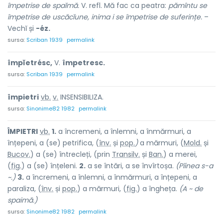
împetrise de spaĭmă.
V. refl. Mă fac ca peatra:
pămîntu se
împetrise de uscăcĭune, inima i se împetrise de suferințe.
–
Vechĭ și
-éz.
sursa:
Scriban 1939
permalink
împĭetrésc,
V.
împetresc.
sursa:
Scriban 1939
permalink
împietr
i
vb.
v.
INSENSIBILIZA.
sursa:
Sinonime82 1982
permalink
ÎMPIETR
I
vb.
1.
a încremeni, a înlemni, a înmărmuri, a
înțepeni, a (se) petrifica, (
înv.
și
pop.
)
a mărmuri, (
Mold.
și
Bucov.
) a (se) întrecleți, (prin
Transilv.
și
Ban.
) a merei,
(
fig.
) a (se) înțeleni.
2.
a se întări, a se învîrtoșa.
(Pîinea s-a
~.)
3.
a încremeni, a înlemni, a înmărmuri, a înțepeni, a
paraliza, (
înv.
și
pop.
) a mărmuri, (
fig.
) a îngheța.
(A ~ de
spaimă.)
sursa:
Sinonime82 1982
permalink