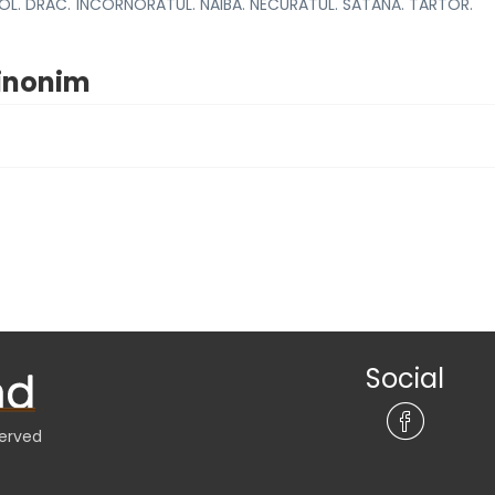
OL. DRAC. ÎNCORNORATUL. NAIBA. NECURATUL. SATANĂ. TARTOR.
sinonim
Social
served