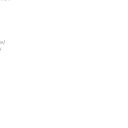
or)
i