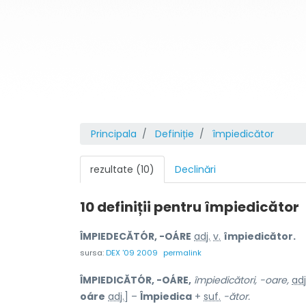
Principala
Definiție
împiedicător
rezultate (10)
Declinări
10 definiții pentru
împiedicător
ÎMPIEDECĂTÓR, -OÁRE
adj.
v.
împiedicător.
sursa:
DEX '09 2009
permalink
ÎMPIEDICĂTÓR, -OÁRE,
împiedicători, -oare,
adj
oáre
adj.
] –
Împiedica
+
suf.
-ător.