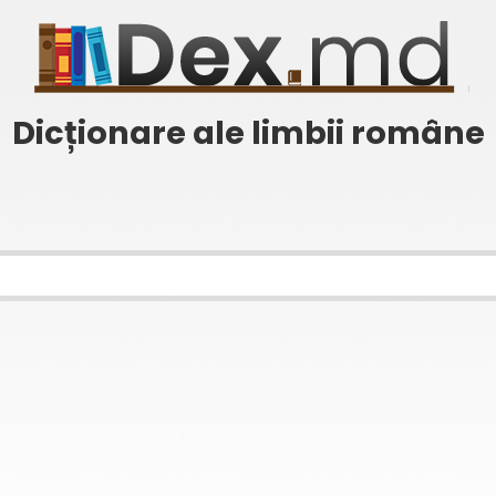
Dicționare ale limbii române