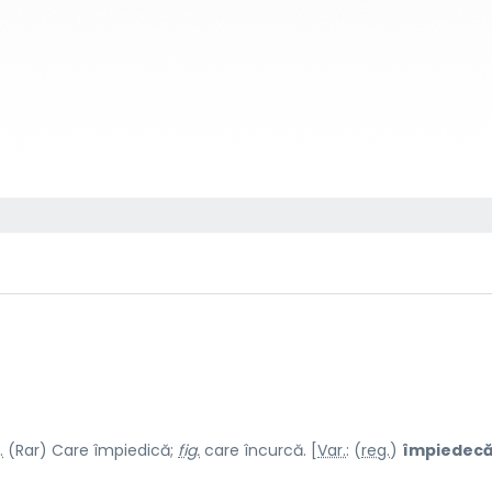
.
(Rar) Care împiedică;
fig.
care încurcă. [
Var.
: (
reg.
)
împiedecăt