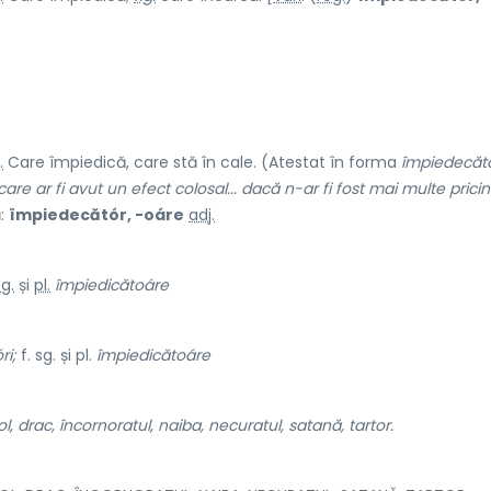
.
Care împiedică, care stă în cale. (Atestat în forma
împiedecăt
e ar fi avut un efect colosal... dacă n-ar fi fost mai multe pricin
ă:
împiedecătór, -oáre
adj.
sg.
și
pl.
împiedicătoáre
ri;
f. sg. și pl.
împiedicătoáre
, drac, încornoratul, naiba, necuratul, satană, tartor.