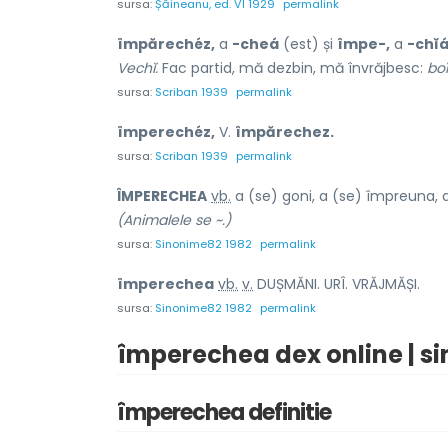
sursa:
Șăineanu, ed. VI 1929
permalink
împărechéz,
a
-cheá
(est) și
împe-,
a
-chĭ
Vechĭ.
Fac partid, mă dezbin, mă învrăjbesc:
boĭ
sursa:
Scriban 1939
permalink
împerechéz,
V.
împărechez.
sursa:
Scriban 1939
permalink
ÎMPERECHE
A
vb.
a (se) goni, a (se) împreuna, a
(Animalele se ~.)
sursa:
Sinonime82 1982
permalink
împereche
a
vb.
v.
DUȘMĂNI. URÎ. VRĂJMĂȘI.
sursa:
Sinonime82 1982
permalink
împerechea dex online | s
împerechea definitie