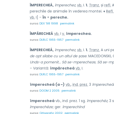
ÎMPERECHEÁ,
împerechez,
vb.
I.
1.
Tranz.
și
refl.
A
perechile de animale în vederea montei. ♦
Refl.
vb.
I] –
În
+
pereche.
sursa:
DEX '98 1998
permalink
ÎMPĂRECHEÁ
vb.
I
v.
împerechea.
sursa:
DLRLC 1955-1957
permalink
ÎMPERECHEÁ,
împerechez,
vb.
I.
1.
Tranz.
A uni p
de opt silabe cu un altul de șase.
MACEDONSKI, O
Und
s
-a pomenit... Să se-mperecheze, Să se-
– Variantă:
împărecheá
vb.
I.
sursa:
DLRLC 1955-1957
permalink
împerecheá
(a ~)
vb.
,
ind.
prez.
3
împerecheá
sursa:
DOOM 2 2005
permalink
împerecheá
vb., ind. prez. 1 sg.
împerechéz,
3 s
împerechéze;
ger.
împerechínd
sursa:
Ortografic 2002
permalink