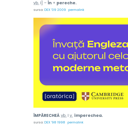
vb.
I] –
În
+
pereche.
sursa:
DEX '09 2009
permalink
ÎMPĂRECHEÁ
vb.
I
v.
împerechea.
sursa:
DEX '98 1998
permalink