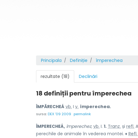
Principala
Definiție
împerechea
rezultate (18)
Declinări
18 definiții pentru
împerechea
ÎMPĂRECHEÁ
vb.
I
v.
împerechea.
sursa:
DEX '09 2009
permalink
ÎMPERECHEÁ,
împerechez,
vb.
I.
1.
Tranz.
și
refl.
A
perechile de animale în vederea montei. ♦
Refl.