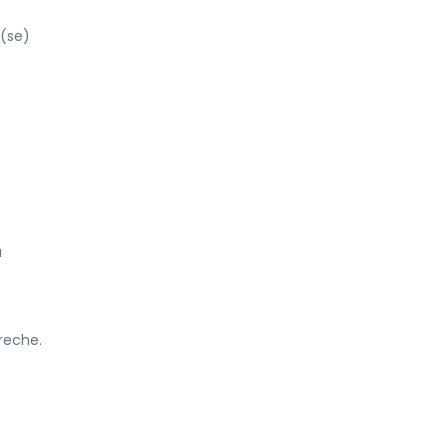
 (se)
u
reche.