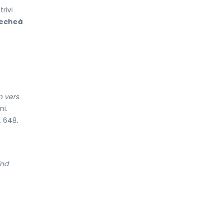
rivi
echeá
n vers
ni.
 648.
índ