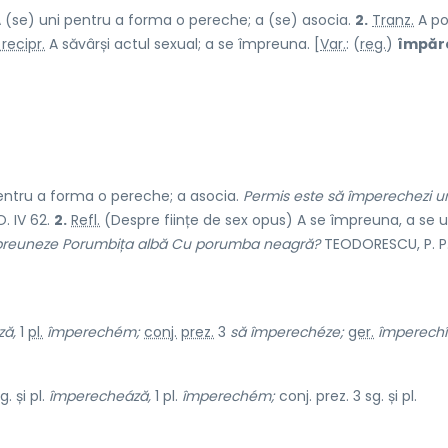
 (se) uni pentru a forma o pereche; a (se) asocia.
2.
Tranz.
A pot
 recipr.
A săvârși actul sexual; a se împreuna. [
Var.
: (
reg.
)
împăr
entru a forma o pereche; a asocia.
Permis este să împerechezi u
. IV 62.
2.
Refl.
(Despre ființe de sex opus) A se împreuna, a se u
mpreuneze Porumbița albă Cu porumba neagră?
TEODORESCU, P. P.
ză,
1
pl.
împerechém;
conj.
prez.
3
să
împerechéze;
ger.
împerech
g. și pl.
împerecheáză,
1 pl.
împerechém;
conj. prez. 3 sg. și pl.