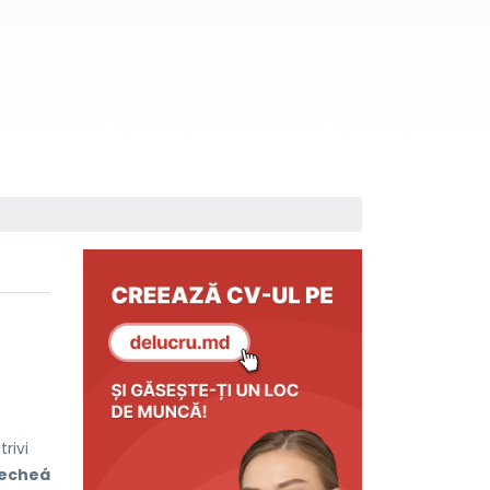
rivi
echeá