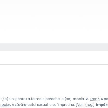
 (se) uni pentru a forma o pereche; a (se) asocia.
2.
Tranz.
A pot
 recipr.
A săvârși actul sexual; a se împreuna. [
Var.
: (
reg.
)
împăr