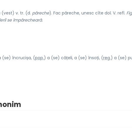
á
(vest) v. tr. (d.
păreche
). Fac păreche, unesc cîte doĭ. V. refl.
Fig
eriĭ se împărecheară.
 (se) încrucișa, (
pop.
) a (se) cățeli, a (se) însoți, (
reg.
) a (se) pu
inonim