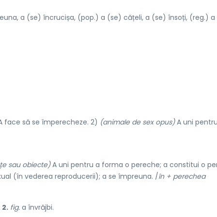
una, a (se) încrucișa, (pop.) a (se) cățeli, a (se) însoți, (reg.) a
 face să se împerecheze. 2)
(animale de sex opus)
A uni pentr
nțe sau obiecte)
A uni pentru a forma o pereche; a constitui o pe
xual (în vederea reproducerii); a se împreuna. /
în + perechea
;
2.
fig.
a învrăjbi.