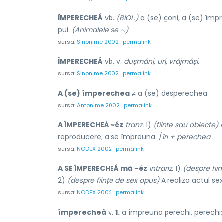
ÎMPERECHEÁ
vb.
(BIOL.)
a (se) goni, a (se) împre
pui.
(Animalele se ~.)
sursa:
Sinonime 2002
permalink
ÎMPERECHEÁ
vb. v.
dușmăni, urî, vrăjmăși.
sursa:
Sinonime 2002
permalink
A (se) împerechea
≠ a (se) desperechea
sursa:
Antonime 2002
permalink
A ÎMPERECHEÁ ~éz
tranz.
1)
(ființe sau obiecte)
A
reproducere; a se împreuna. /
în + perechea
sursa:
NODEX 2002
permalink
A SE ÎMPERECHEÁ mă ~éz
intranz.
1)
(despre fii
2)
(despre ființe de sex opus)
A realiza actul se
sursa:
NODEX 2002
permalink
împerecheà
v.
1.
a împreuna perechi, perechi