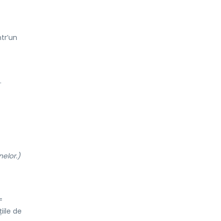
tr’un
.
nelor.)
=
iile de