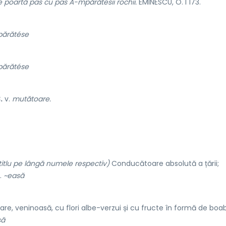
e poartă pas cu pas A-mpărătesii rochii.
EMINESCU, O. I 173.
părătése
părătése
.
v.
mutătoare.
a titlu pe lângă numele respectiv)
Conducătoare absolută a țării;
.
~easă
e, veninoasă, cu flori albe-verzui și cu fructe în formă de boa
să