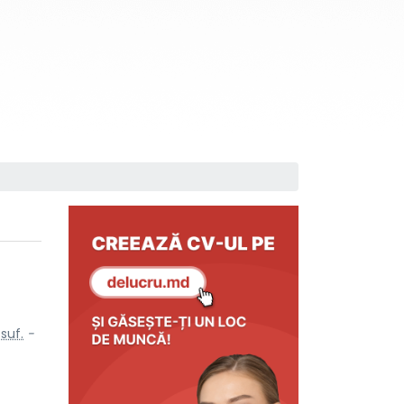
+
suf.
-