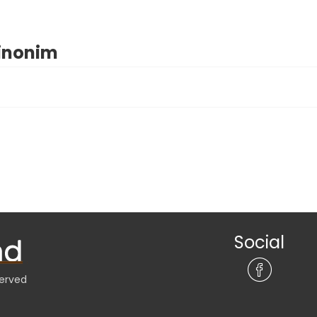
sinonim
Social
served