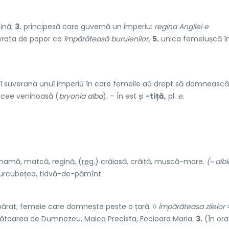
ină;
3.
principesă care guvernă un imperiu:
regina Angliei e
rata de popor ca
împărăteasă buruienilor;
5.
unica femeiușcă în
ĭ suverana unuĭ imperiŭ în care femeile aŭ drept să domnească
acee veninoasă (
bryonia alba
). – În est și
-tíță,
pl.
e.
amă, matcă, regină, (
reg.
) crăi
a
să, cră
i
ță, muscă-m
a
re.
(~ albi
curcubețe
a
, tidvă-de-păm
î
nt.
părat; femeie care domnește peste o țară. ◊
Împărăteasa zilelor
scătoarea de Dumnezeu, Maica Precista, Fecioara Maria.
3.
(În oraț