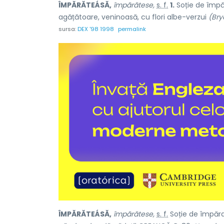
ÎMPĂRĂTEÁSĂ,
împărătese,
s. f.
1.
Soție de împă
agățătoare, veninoasă, cu flori albe-verzui
(Bry
sursa:
DEX '98 1998
permalink
ÎMPĂRĂTEÁSĂ,
împărătese,
s. f.
Soție de împăr