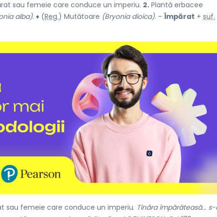
rat sau femeie care conduce un imperiu.
2.
Plantă erbacee
onia alba).
♦ (
Reg.
) Mutătoare
(Bryonia dioica).
–
Împărat
+
suf.
at sau femeie care conduce un imperiu.
Tînăra împărăteasă... s