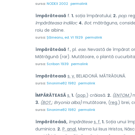
sursa:
NODEX 2002
permalink
împărăteasă
f.
1.
soția împăratului;
2.
pop.
reg
împărăteasa Indiilor;
4.
Bot.
mătrăguna, conside
roiu de aibine.
sursa:
Șăineanu, ed. VI 1929
permalink
împărăteásă
f., pl.
ese.
Nevastă de împărat or
Mătrăgună (rar). Mutătoare, o plantă cucurbit
sursa:
Scriban 1939
permalink
împărăte
a
să
s.
v.
BELADONĂ. MĂTRĂGUNĂ.
sursa:
Sinonime82 1982
permalink
ÎMPĂRĂTE
A
SĂ
s.
1.
(
pop.
) crăi
a
să.
2.
(
ENTOM.
)
m
3.
(
BOT.
; Bryonia alba)
mutătoare, (
reg.
) brei, 
sursa:
Sinonime82 1982
permalink
împărăteásă,
împărătese
s. f.
1.
Soția unui îm
duminica.
2.
P. anal.
Mama lui Iisus Hristos, Nă