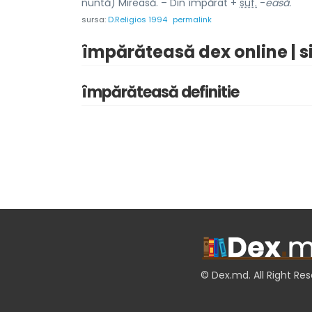
nuntă) Mireasă. – Din împărat +
suf.
-
easă.
sursa:
D.Religios 1994
permalink
împărăteasă dex online | 
împărăteasă definitie
© Dex.md. All Right Re