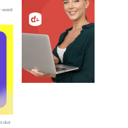
-easă.
-a dus