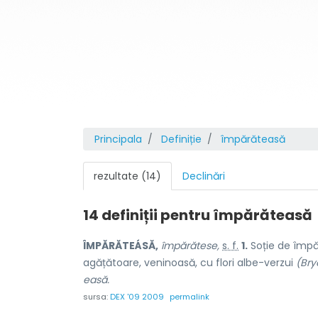
Principala
Definiție
împărăteasă
rezultate (14)
Declinări
14 definiții pentru
împărăteasă
ÎMPĂRĂTEÁSĂ,
împărătese,
s. f.
1.
Soție de împă
agățătoare, veninoasă, cu flori albe-verzui
(Bry
easă.
sursa:
DEX '09 2009
permalink