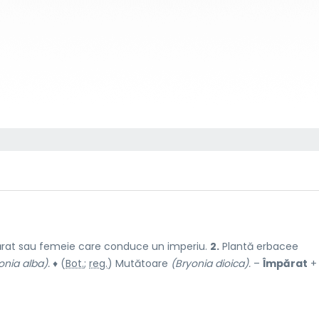
rat sau femeie care conduce un imperiu.
2.
Plantă erbacee
onia alba).
♦ (
Bot.
;
reg.
) Mutătoare
(Bryonia dioica).
–
Împărat