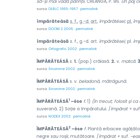
să-și mai vadă părinții.
CREANGĂ, P. 86.
Un paj c
sursa:
DLRLC 1955-1957
permalink
împărăteásă
s. f.
,
g.-d.
art.
împărătései;
pl.
îm
sursa:
DOOM 2 2005
permalink
împărăteásă
s. f., g.-d. art.
împărătései;
pl.
îm
sursa:
Ortografic 2002
permalink
ÎMPĂRĂTEÁSĂ
s.
1.
(pop.) crăiasă.
2.
v.
matcă.
3
sursa:
Sinonime 2002
permalink
ÎMPĂRĂTEÁSĂ
s. v.
beladonă, mătrăgună.
sursa:
Sinonime 2002
permalink
1
ÎMPĂRĂTEÁSĂ
~ése
f.
1)
(în trecut; folosit și c
suverană. 2) Soție a împăratului. /
împărat +
suf
sursa:
NODEX 2002
permalink
2
ÎMPĂRĂTEÁSĂ
~ése
f.
Plantă erbacee agățătoar
negre sau roșii; mutătoare. /
împărat +
suf.
~ea