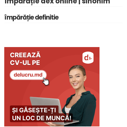
împărăție dex online | sinonim
împărăție definitie