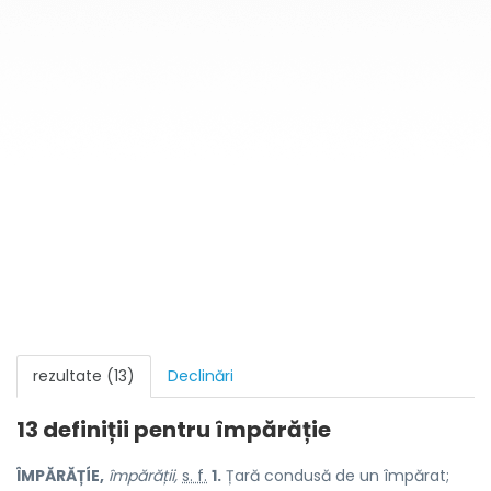
rezultate (13)
Declinări
13 definiții pentru
împărăție
ÎMPĂRĂȚÍE,
împărății,
s. f.
1.
Țară condusă de un împărat;