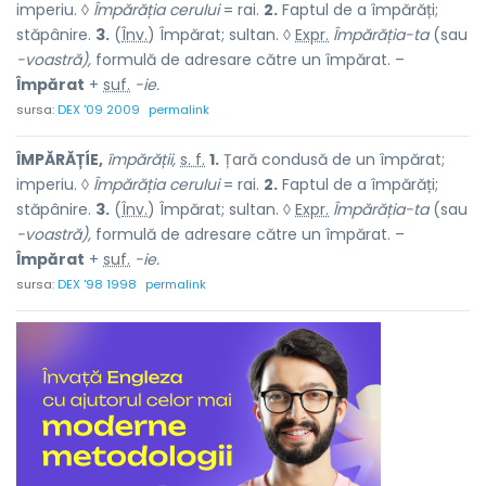
imperiu. ◊
Împărăția cerului
= rai.
2.
Faptul de a împărăți;
stăpânire.
3.
(
Înv.
) Împărat; sultan. ◊
Expr.
Împărăția-ta
(sau
-voastră),
formulă de adresare către un împărat. –
Împărat
+
suf.
-ie.
sursa:
DEX '09 2009
permalink
ÎMPĂRĂȚÍE,
împărății,
s. f.
1.
Țară condusă de un împărat;
imperiu. ◊
Împărăția cerului
= rai.
2.
Faptul de a împărăți;
stăpânire.
3.
(
Înv.
) Împărat; sultan. ◊
Expr.
Împărăția-ta
(sau
-voastră),
formulă de adresare către un împărat. –
Împărat
+
suf.
-ie.
sursa:
DEX '98 1998
permalink