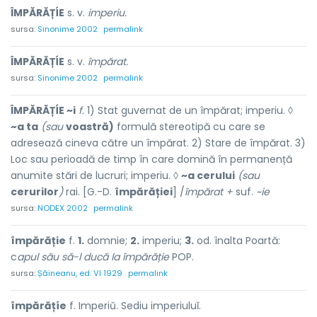
ÎMPĂRĂȚÍE
s. v.
imperiu.
sursa:
Sinonime 2002
permalink
ÎMPĂRĂȚÍE
s. v.
împărat.
sursa:
Sinonime 2002
permalink
ÎMPĂRĂȚÍE ~i
f.
1) Stat guvernat de un împărat; imperiu. ◊
~a ta
(sau
voastră)
formulă stereotipă cu care se
adresează cineva către un împărat. 2) Stare de împărat. 3)
Loc sau perioadă de timp în care domină în permanență
anumite stări de lucruri; imperiu. ◊
~a cerului
(sau
cerurilor
)
rai. [G.-D.
împărăției
] /
împărat +
suf.
~ie
sursa:
NODEX 2002
permalink
împărăție
f.
1.
domnie;
2.
imperiu;
3.
od. înalta Poartă:
c
apul său să-l ducă la împărăție
POP.
sursa:
Șăineanu, ed. VI 1929
permalink
împărățíe
f. Imperiŭ. Sediu imperiuluĭ.