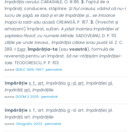
împărăția cerului.
CARAGIALE, O. III 86.
2.
Faptul de
a
împărați;
conducere, stăpînire.
Și fiul craiului, văzînd că nu-i
lucru de șagă, se lasă și el de împărăție și... se întoarce
înapoi la tată-său acasă.
CREANGĂ, P. 187.
3.
(Învechit și
arhaizant) Împărat, sultan.
A pășit înaintea împărăției al
șaptelea filozof, cu numele Mitride.
SADOVEANU, D. P. 113.
Ulițile pe unde trecea... împărăția călare erau pustii.
id. Z. C.
289. ◊
Expr.
Împărăția-ta
(sau
voastră
), formulă de
reverență pentru un împărat.
Să ne-nfățișăm împărăției-
tale.
TEODORESCU, P. P. 103.
sursa:
DLRLC 1955-1957
permalink
împărățíe
s. f.
,
art.
împărățía,
g.-d.
art.
împărățíei;
pl.
împărățíi,
art.
împărățíile
sursa:
DOOM 2 2005
permalink
împărățíe
s. f., art.
împărățía,
g.-d. art.
împărățíei;
pl.
împărățíi,
art.
împărățíile
sursa:
Ortografic 2002
permalink