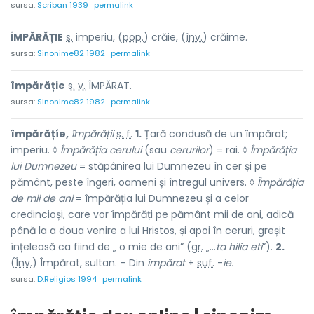
sursa:
Scriban 1939
permalink
ÎMPĂRĂȚ
I
E
s.
imperiu, (
pop.
) cră
i
e, (
înv.
) cră
i
me.
sursa:
Sinonime82 1982
permalink
împărăț
i
e
s.
v.
ÎMPĂRAT.
sursa:
Sinonime82 1982
permalink
împărățíe,
împărății
s. f.
1.
Țară condusă de un împărat;
imperiu. ◊
Împărăția cerului
(sau
cerurilor
) = rai. ◊
Împărăția
lui Dumnezeu
= stăpânirea lui Dumnezeu în cer și pe
pământ, peste îngeri, oameni și întregul univers. ◊
Împărăția
de mii de ani
= împărăția lui Dumnezeu și a celor
credincioși, care vor împărăți pe pământ mii de ani, adică
până la a doua venire a lui Hristos, și apoi în ceruri, greșit
înțeleasă ca fiind de „ o mie de ani” (
gr.
„...
ta hilia eti
”).
2.
(
Înv.
) Împărat, sultan. – Din
împărat
+
suf.
-
ie.
sursa:
D.Religios 1994
permalink