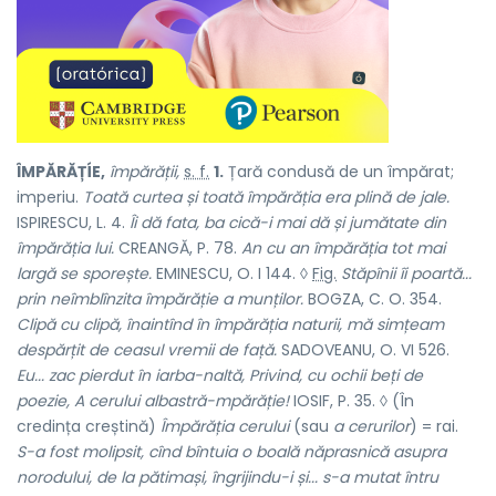
ÎMPĂRĂȚÍE,
împărății,
s. f.
1.
Țară condusă de un împărat;
imperiu.
Toată curtea și toată împărăția era plină de jale.
ISPIRESCU, L. 4.
Îi dă fata, ba cică-i mai dă și jumătate din
împărăția lui.
CREANGĂ, P. 78.
An cu an împărăția tot mai
largă se sporește.
EMINESCU, O. I 144. ◊
Fig.
Stăpînii îi poartă...
prin neîmblînzita împărăție a munților.
BOGZA, C. O. 354.
Clipă cu clipă, înaintînd în împărăția naturii, mă simțeam
despărțit de ceasul vremii de față.
SADOVEANU, O. VI 526.
Eu... zac pierdut în iarba-naltă, Privind, cu ochii beți de
poezie, A cerului albastră-mpărăție!
IOSIF, P. 35. ◊ (În
credința creștină)
Împărăția cerului
(sau
a cerurilor
) = rai.
S-a fost molipsit, cînd bîntuia o boală năprasnică asupra
norodului, de la pătimași, îngrijindu-i și...
s-a mutat întru