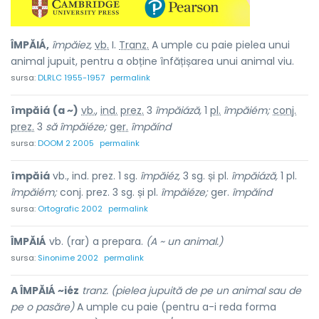
ÎMPĂIÁ,
împăiez,
vb.
I.
Tranz.
A umple cu paie pielea unui
animal jupuit, pentru a obține înfățișarea unui animal viu.
sursa:
DLRLC 1955-1957
permalink
împăiá
(a ~)
vb.
,
ind.
prez.
3
împăiáză,
1
pl.
împăiém;
conj.
prez.
3
să
împăiéze;
ger.
împăínd
sursa:
DOOM 2 2005
permalink
împăiá
vb., ind. prez. 1 sg.
împăiéz,
3 sg. și pl.
împăiáză,
1 pl.
împăiém;
conj. prez. 3 sg. și pl.
împăiéze;
ger.
împăínd
sursa:
Ortografic 2002
permalink
ÎMPĂIÁ
vb. (rar) a prepara.
(A ~ un animal.)
sursa:
Sinonime 2002
permalink
A ÎMPĂIÁ ~iéz
tranz. (pielea jupuită de pe un animal sau de
pe o pasăre)
A umple cu paie (pentru a-i reda forma