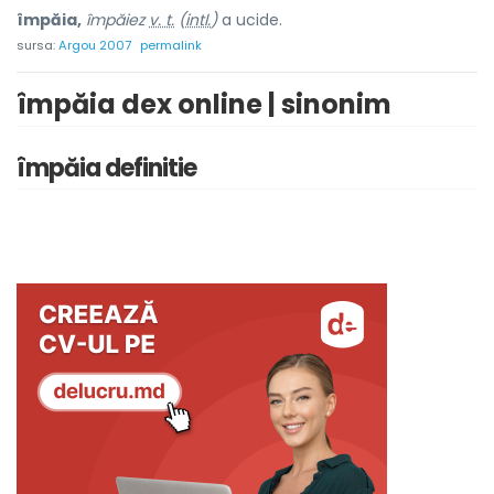
împăia,
împăiez
v. t.
(
intl.
)
a ucide.
sursa:
Argou 2007
permalink
împăia dex online | sinonim
împăia definitie