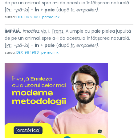
de pe un animal, spre a-i da acestuia înfățișarea naturală.
[
Pr.
:
-pă-ia
] –
În
+
paie
(după
fr.
empailler).
sursa:
DEX '09 2009
permalink
ÎMPĂIÁ,
împăiez,
vb.
I.
Tranz.
A umple cu paie pielea jupuită
de pe un animal, spre a-i da acestuia înfățișarea naturală.
[
Pr.
:
-pă-ia
] –
În
+
paie
(după
fr.
empailler).
sursa:
DEX '98 1998
permalink