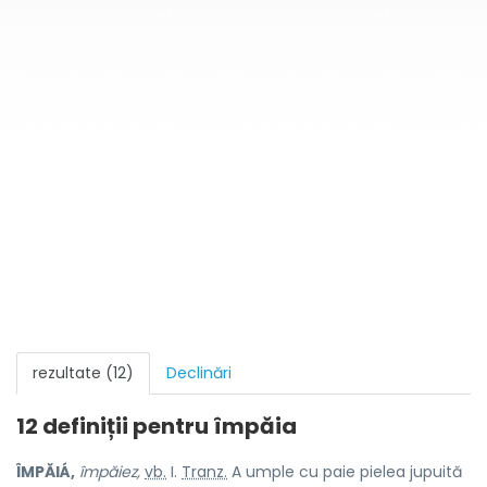
rezultate (12)
Declinări
12 definiții pentru
împăia
ÎMPĂIÁ,
împăiez,
vb.
I.
Tranz.
A umple cu paie pielea jupuită