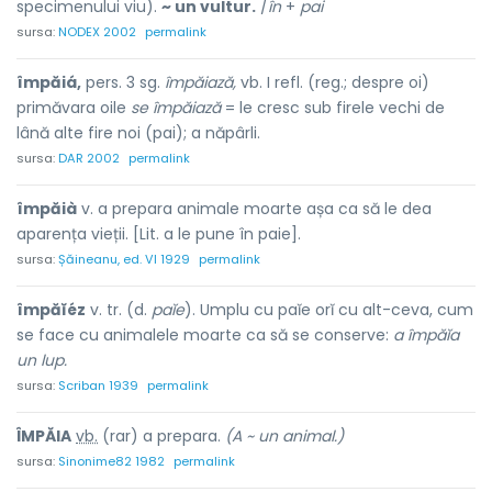
specimenului viu).
~ un vultur.
/
în
+
pai
sursa:
NODEX 2002
permalink
împăiá,
pers. 3 sg.
împăiază,
vb. I refl. (reg.; despre oi)
primăvara oile
se împăiază
= le cresc sub firele vechi de
lână alte fire noi (pai); a năpârli.
sursa:
DAR 2002
permalink
împăià
v. a prepara animale moarte așa ca să le dea
aparența vieții. [Lit. a le pune în paie].
sursa:
Șăineanu, ed. VI 1929
permalink
împăĭéz
v. tr. (d.
paĭe
). Umplu cu paĭe orĭ cu alt-ceva, cum
se face cu animalele moarte ca să se conserve:
a împăĭa
un lup.
sursa:
Scriban 1939
permalink
ÎMPĂI
A
vb.
(rar) a prepara.
(A ~ un animal.)
sursa:
Sinonime82 1982
permalink