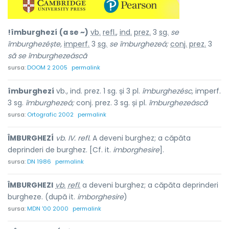
!îmburghezí
(a se ~)
vb.
refl.
,
ind.
prez.
3
sg.
se
îmburghezéște,
imperf.
3
sg.
se îmburghezeá;
conj.
prez.
3
să
se îmburghezeáscă
sursa:
DOOM 2 2005
permalink
îmburghezí
vb., ind. prez. 1 sg. și 3 pl.
îmburghezésc,
imperf.
3 sg.
îmburghezeá;
conj. prez. 3 sg. și pl.
îmburghezeáscă
sursa:
Ortografic 2002
permalink
ÎMBURGHEZÍ
vb. IV. refl.
A deveni burghez; a căpăta
deprinderi de burghez. [Cf. it.
imborghesire
].
sursa:
DN 1986
permalink
ÎMBURGHEZI
vb.
refl.
a deveni burghez; a căpăta deprinderi
burgheze. (după it.
imborghesire
)
sursa:
MDN '00 2000
permalink