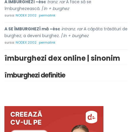
A ÎMBURGHEZÍ ~ésc
tranz. rar
A face să se
îmburghezească. /
în + burghez
sursa:
NODEX 2002
permalink
A SE ÎMBURGHEZÍ mă ~ésc
intranz. rar
A căpăta trăsături de
burghez; a deveni burghez. /
în + burghez
sursa:
NODEX 2002
permalink
îmburghezi dex online | sinonim
îmburghezi definitie