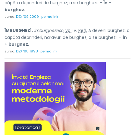
căpăta deprinderi de burghez; a se burghezi. –
În
+
burghez.
sursa:
DEX '09 2009
permalink
ÎMBURGHEZÍ,
îmburghezesc,
vb.
IV.
Refl.
A deveni burghez; a
căpăta deprinderi, năravuri de burghez; a se burghezi. –
În
+
burghez.
sursa:
DEX '98 1998
permalink