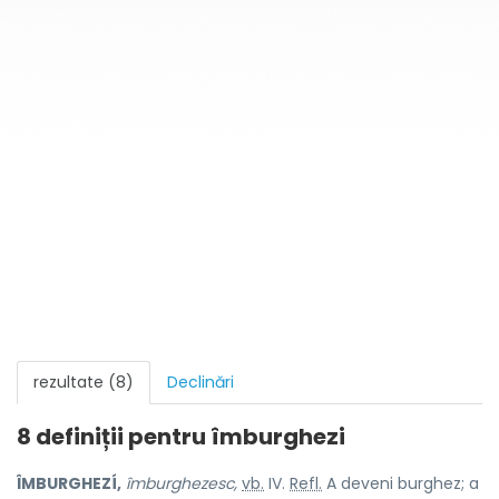
rezultate (8)
Declinări
8 definiții pentru
îmburghezi
ÎMBURGHEZÍ,
îmburghezesc,
vb.
IV.
Refl.
A deveni burghez; a