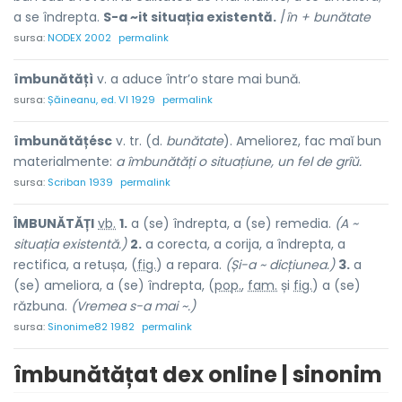
a se îndrepta.
S-a ~it situația existentă.
/
în + bunătate
sursa:
NODEX 2002
permalink
îmbunătățì
v. a aduce într’o stare mai bună.
sursa:
Șăineanu, ed. VI 1929
permalink
îmbunătățésc
v. tr. (d.
bunătate
). Ameliorez, fac maĭ bun
materialmente:
a îmbunătăți o situațiune, un fel de grîŭ.
sursa:
Scriban 1939
permalink
ÎMBUNĂTĂȚ
I
vb.
1.
a (se) îndrepta, a (se) remedia.
(A ~
situația existentă.)
2.
a corecta, a corija, a îndrepta, a
rectifica, a retușa, (
fig.
) a repara.
(Și-a ~ dicțiunea.)
3.
a
(se) ameliora, a (se) îndrepta, (
pop.
,
fam.
și
fig.
) a (se)
răzbuna.
(Vremea s-a mai ~.)
sursa:
Sinonime82 1982
permalink
îmbunătățat dex online | sinonim