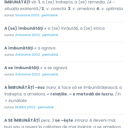
ÎMBUNĂTĂȚÍ
vb.
1.
a (se) îndrepta, a (se) remedia.
(A ~
situația existentă.)
2.
v.
corecta.
3.
v.
ameliora.
4.
v.
optimiza.
sursa:
Sinonime 2002
permalink
A (se) îmbunătăți
≠ a (se) înrăutăți, a (se) strica
sursa:
Antonime 2002
permalink
A îmbunătăți
≠ a agrava
sursa:
Antonime 2002
permalink
A se îmbunătăți
≠ a se agrava
sursa:
Antonime 2002
permalink
A ÎMBUNĂTĂȚÍ ~ésc
tranz.
A face să se îmbunătățească; a
îndrepta; a ameliora.
~ relațiile. ~ o metodă de lucru.
/
în
+ bunătate
sursa:
NODEX 2002
permalink
A SE ÎMBUNĂTĂȚÍ
pers. 3
se ~éște
intranz.
A deveni mai
bun sau a reveni la calitatea de mai înainte; a se ameliora;