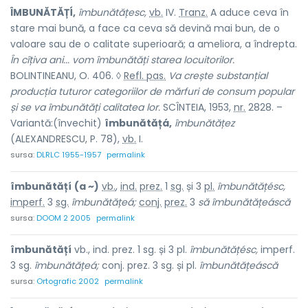
ÎMBUNĂTĂȚÍ,
îmbunătățesc,
vb.
IV.
Tranz.
A aduce ceva în
stare mai bună, a face ca ceva să devină mai bun, de o
valoare sau de o calitate superioară; a ameliora, a îndrepta.
În cîțiva ani... vom îmbunătăți starea locuitorilor.
BOLINTINEANU, O. 406. ◊
Refl. pas.
Va crește substanțial
producția tuturor categoriilor de mărfuri de consum popular
și se va îmbunătăți calitatea lor.
SCÎNTEIA, 1953,
nr.
2828. –
Variantă:(învechit)
îmbunătățá,
îmbunătățez
(ALEXANDRESCU, P. 78),
vb.
I.
sursa:
DLRLC 1955-1957
permalink
îmbunătățí
(a ~)
vb.
,
ind.
prez.
1
sg.
și 3
pl.
îmbunătățésc,
imperf.
3
sg.
îmbunătățeá;
conj.
prez.
3
să
îmbunătățeáscă
sursa:
DOOM 2 2005
permalink
îmbunătățí
vb., ind. prez. 1 sg. și 3 pl.
îmbunătățésc,
imperf.
3 sg.
îmbunătățeá;
conj. prez. 3 sg. și pl.
îmbunătățeáscă
sursa:
Ortografic 2002
permalink