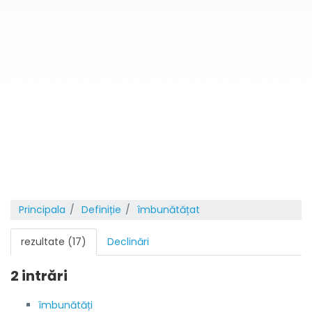
Principala
Definiție
îmbunătățat
rezultate (17)
Declinări
2 intrări
îmbunătăți