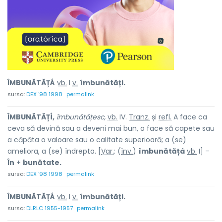
ÎMBUNĂTĂȚÁ
vb.
I
v.
îmbunătăți.
sursa:
DEX '98 1998
permalink
ÎMBUNĂTĂȚÍ,
îmbunătățesc,
vb.
IV.
Tranz.
și
refl.
A face ca
ceva să devină sau a deveni mai bun, a face să capete sau
a căpăta o valoare sau o calitate superioară; a (se)
ameliora, a (se) îndrepta. [
Var.
: (
înv.
)
îmbunătățá
vb.
I] –
În
+
bunătate.
sursa:
DEX '98 1998
permalink
ÎMBUNĂTĂȚÁ
vb.
I
v.
îmbunătăți.
sursa:
DLRLC 1955-1957
permalink