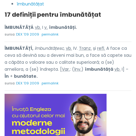
îmbunătățat
17 definiții pentru
îmbunătățat
ÎMBUNĂTĂȚÁ
vb.
I
v.
îmbunătăți.
sursa:
DEX '09 2009
permalink
ÎMBUNĂTĂȚÍ,
îmbunătățesc,
vb.
IV.
Tranz.
și
refl.
A face ca
ceva să devină sau a deveni mai bun, a face să capete sau
a căpăta o valoare sau o calitate superioară; a (se)
ameliora, a (se) îndrepta. [
Var.
: (
înv.
)
îmbunătățá
vb.
I] –
În
+
bunătate.
sursa:
DEX '09 2009
permalink