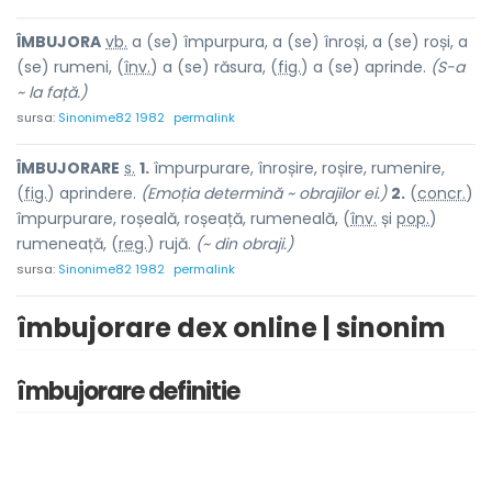
ÎMBUJOR
A
vb.
a (se) împurpura, a (se) înroși, a (se) roși, a
(se) rumeni, (
înv.
) a (se) răsura, (
fig.
) a (se) apr
i
nde.
(S-a
~ la față.)
sursa:
Sinonime82 1982
permalink
ÎMBUJOR
A
RE
s.
1.
împurpurare, înroșire, roșire, rumenire,
(
fig.
) apr
i
ndere.
(Emoția determină ~ obrajilor ei.)
2.
(
concr.
)
împurpurare, roșeală, roșeață, rumeneală, (
înv.
și
pop.
)
rumene
a
ță, (
reg.
) r
u
jă.
(~ din obraji.)
sursa:
Sinonime82 1982
permalink
îmbujorare dex online | sinonim
îmbujorare definitie