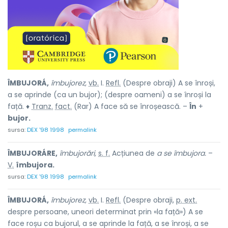
ÎMBUJORÁ,
îmbujorez,
vb.
I.
Refl.
(Despre obraji) A se înroși,
a se aprinde (ca un bujor); (despre oameni) a se înroși la
față. ♦
Tranz.
fact.
(Rar) A face să se înroșească. –
În
+
bujor.
sursa:
DEX '98 1998
permalink
ÎMBUJORÁRE,
îmbujorări,
s. f.
Acțiunea de
a se îmbujora.
–
V.
îmbujora.
sursa:
DEX '98 1998
permalink
ÎMBUJORÁ,
îmbujorez,
vb.
I.
Refl.
(Despre obraji,
p. ext.
despre persoane, uneori determinat prin «la față») A se
face roșu ca bujorul, a se aprinde la față, a se înroși, a se