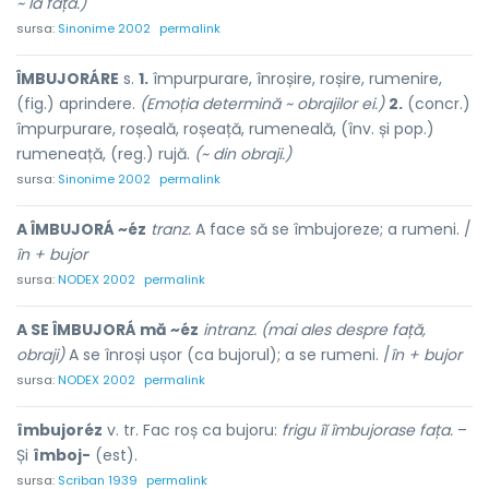
~ la față.)
sursa:
Sinonime 2002
permalink
ÎMBUJORÁRE
s.
1.
împurpurare, înroșire, roșire, rumenire,
(fig.) aprindere.
(Emoția determină ~ obrajilor ei.)
2.
(concr.)
împurpurare, roșeală, roșeață, rumeneală, (înv. și pop.)
rumeneață, (reg.) rujă.
(~ din obraji.)
sursa:
Sinonime 2002
permalink
A ÎMBUJORÁ ~éz
tranz.
A face să se îmbujoreze; a rumeni. /
în + bujor
sursa:
NODEX 2002
permalink
A SE ÎMBUJORÁ mă ~éz
intranz. (mai ales despre față,
obraji)
A se înroși ușor (ca bujorul); a se rumeni. /
în + bujor
sursa:
NODEX 2002
permalink
îmbujoréz
v. tr. Fac roș ca bujoru:
frigu îĭ îmbujorase fața.
–
Și
îmboj-
(est).
sursa:
Scriban 1939
permalink