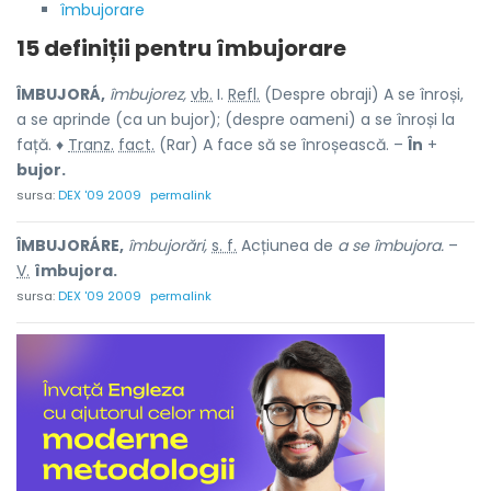
îmbujorare
15 definiții pentru
îmbujorare
ÎMBUJORÁ,
îmbujorez,
vb.
I.
Refl.
(Despre obraji) A se înroși,
a se aprinde (ca un bujor); (despre oameni) a se înroși la
față. ♦
Tranz.
fact.
(Rar) A face să se înroșească. –
În
+
bujor.
sursa:
DEX '09 2009
permalink
ÎMBUJORÁRE,
îmbujorări,
s. f.
Acțiunea de
a se îmbujora.
–
V.
îmbujora.
sursa:
DEX '09 2009
permalink