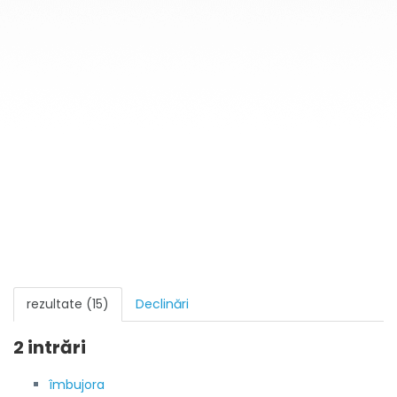
rezultate (15)
Declinări
2 intrări
îmbujora