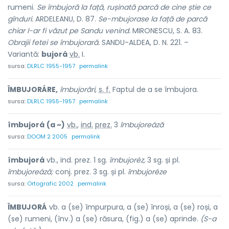
rumeni.
Se îmbujoră la față, rușinată parcă de cine știe ce
gînduri.
ARDELEANU, D. 87.
Se-mbujorase la față de parcă
chiar l-ar fi văzut pe Sandu venind.
MIRONESCU, S. A. 83.
Obrajii fetei se îmbujorară.
SANDU-ALDEA, D. N. 221. –
Variantă:
bujorá
vb.
I.
sursa:
DLRLC 1955-1957
permalink
ÎMBUJORÁRE,
îmbujorări,
s. f.
Faptul de
a se îmbujora.
sursa:
DLRLC 1955-1957
permalink
îmbujorá
(a ~)
vb.
,
ind.
prez.
3
îmbujoreáză
sursa:
DOOM 2 2005
permalink
îmbujorá
vb., ind. prez. 1 sg.
îmbujoréz,
3 sg. și pl.
îmbujoreáză;
conj. prez. 3 sg. și pl.
îmbujoréze
sursa:
Ortografic 2002
permalink
ÎMBUJORÁ
vb. a (se) împurpura, a (se) înroși, a (se) roși, a
(se) rumeni, (înv.) a (se) răsura, (fig.) a (se) aprinde.
(S-a