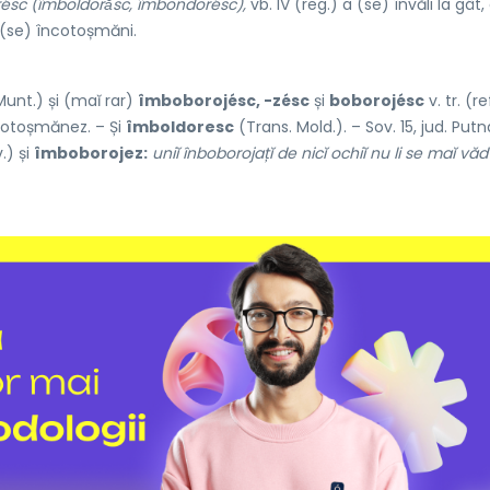
ésc (îmboldorắsc, îmbondorésc),
vb. IV (reg.) a (se) învăli la gât,
a (se) încotoșmăni.
unt.) și (maĭ rar)
îmboborojésc, -zésc
și
boborojésc
v. tr. (re
cotoșmănez. – Și
îmboldoresc
(Trans. Mold.). – Sov. 15, jud. Putn
.) și
îmboborojez:
uniĭ înboborojațĭ de nicĭ ochiĭ nu li se maĭ văd