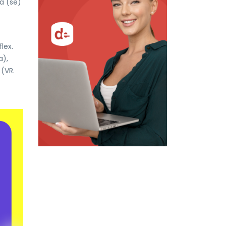
 a (se)
flex.
a),
(VR.