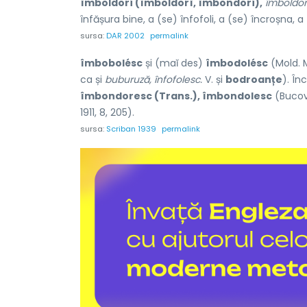
îmboldorí (îmboldorî, îmbondorí),
îmboldor
înfășura bine, a (se) înfofoli, a (se) încroșna, 
sursa:
DAR 2002
permalink
îmbobolésc
și (maĭ des)
îmbodolésc
(Mold. M
ca și
buburuză, înfofolesc.
V. și
bodroanțe
). În
îmbondoresc (Trans.), îmbondolesc
(Bucov
1911, 8, 205).
sursa:
Scriban 1939
permalink