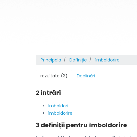
Principala
Definiție
îmboldorire
rezultate (3)
Declinări
2 intrări
îmboldori
îmboldorire
3 definiții pentru
îmboldorire