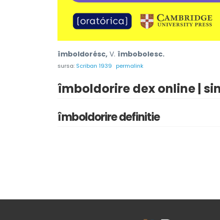
îmboldorésc,
V.
îmbobolesc.
sursa:
Scriban 1939
permalink
îmboldorire dex online | s
îmboldorire definitie