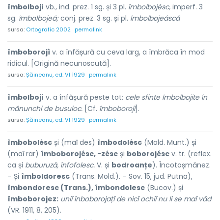
îmbolbojí
vb., ind. prez. 1 sg. și 3 pl.
îmbolbojésc,
imperf. 3
sg.
îmbolbojeá;
conj. prez. 3 sg. și pl.
îmbolbojeáscă
sursa:
Ortografic 2002
permalink
îmboborojì
v. a înfășură cu ceva larg, a îmbrăca în mod
ridicul. [Origină necunoscută].
sursa:
Șăineanu, ed. VI 1929
permalink
îmbolbojì
v. a înfășură peste tot:
cele sfinte îmbolbojite în
mănunchi de busuioc.
[Cf.
îmboborojì
].
sursa:
Șăineanu, ed. VI 1929
permalink
îmbobolésc
și (maĭ des)
îmbodolésc
(Mold. Munt.) și
(maĭ rar)
îmboborojésc, -zésc
și
boborojésc
v. tr. (reflex.
ca și
buburuză, înfofolesc.
V. și
bodroanțe
). Încotoșmănez.
– Și
îmboldoresc
(Trans. Mold.). – Sov. 15, jud. Putna),
îmbondoresc (Trans.), îmbondolesc
(Bucov.) și
îmboborojez:
uniĭ înboborojațĭ de nicĭ ochiĭ nu li se maĭ văd
(VR. 1911, 8, 205).