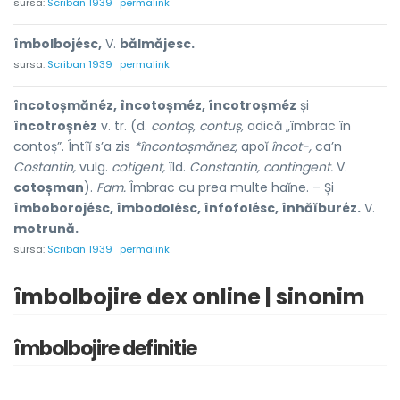
sursa:
Scriban 1939
permalink
îmbolbojésc,
V.
bălmăjesc.
sursa:
Scriban 1939
permalink
încotoșmănéz, încotoșméz, încotroșméz
și
încotroșnéz
v. tr. (d.
contoș, contuș,
adică „îmbrac în
contoș”. Întîĭ s’a zis
*încontoșmănez,
apoĭ
încot-,
ca’n
Costantin,
vulg.
cotigent,
îld.
Constantin, contingent.
V.
cotoșman
).
Fam.
Îmbrac cu prea multe haĭne. – Și
îmboborojésc, îmbodolésc, înfofolésc, înhăĭburéz.
V.
motrună.
sursa:
Scriban 1939
permalink
îmbolbojire dex online | sinonim
îmbolbojire definitie