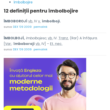
îmbolbojire
12 definiții pentru
îmbolbojire
ÎMBOBOROJÍ
vb.
IV
v.
îmbolboji.
sursa:
DEX '09 2009
permalink
ÎMBOLBOJÍ,
îmbolbojesc,
vb.
IV.
Tranz.
(Rar) A înfășura.
[
Var.
:
îmboborojí
vb.
IV] –
Et. nec.
sursa:
DEX '09 2009
permalink