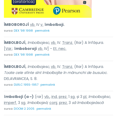
ÎMBOBOROJÍ
vb.
IV
v.
îmbolboji.
sursa:
DEX '98 1998
permalink
ÎMBOLBOJÍ,
îmbolbojesc,
vb.
IV.
Tranz.
(Rar) A înfășura.
[
Var.
:
îmboborojí
vb.
IV] –
Et. nec.
sursa:
DEX '98 1998
permalink
ÎMBOLBOJÍ,
îmbolbojesc,
vb.
IV.
Tranz.
(Rar) A înfășura.
Toate cele sfinte sînt îmbolbojite în mănunchi de busuioc.
DELAVRANCEA, S. 8.
sursa:
DLRLC 1955-1957
permalink
îmbolbojí
(a ~)
(rar)
vb.
,
ind.
prez.
1
sg.
și 3
pl.
îmbolbojésc,
imperf.
3
sg.
îmbolbojeá;
conj.
prez.
3
să
îmbolbojeáscă
sursa:
DOOM 2 2005
permalink