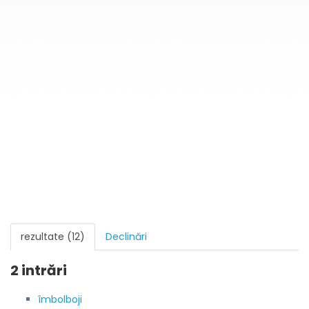
rezultate (12)
Declinări
2 intrări
îmbolboji