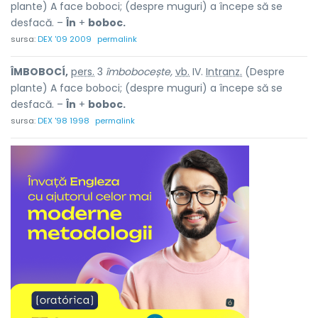
plante) A face boboci; (despre muguri) a începe să se
desfacă. –
În
+
boboc.
sursa:
DEX '09 2009
permalink
ÎMBOBOCÍ,
pers.
3
îmbobocește,
vb.
IV.
Intranz.
(Despre
plante) A face boboci; (despre muguri) a începe să se
desfacă. –
În
+
boboc.
sursa:
DEX '98 1998
permalink