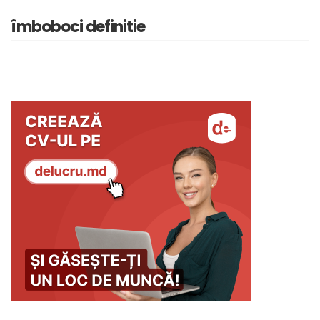
îmboboci definitie