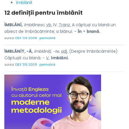
îmblănit
12 definiții pentru
îmblănit
ÎMBLĂNÍ,
îmblănesc,
vb.
IV.
Tranz.
A căptuși cu blană un
obiect de îmbrăcăminte; a blănui. –
În
+
blană.
sursa:
DEX '09 2009
permalink
ÎMBLĂNÍT, -Ă,
îmblăniți, -te,
adj.
(Despre îmbrăcăminte)
Căptușit cu blană. –
V.
îmblăni.
sursa:
DEX '09 2009
permalink