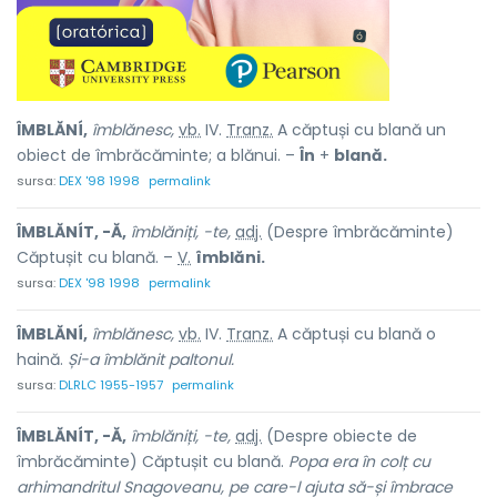
ÎMBLĂNÍ,
îmblănesc,
vb.
IV.
Tranz.
A căptuși cu blană un
obiect de îmbrăcăminte; a blănui. –
În
+
blană.
sursa:
DEX '98 1998
permalink
ÎMBLĂNÍT, -Ă,
îmblăniți, -te,
adj.
(Despre îmbrăcăminte)
Căptușit cu blană. –
V.
îmblăni.
sursa:
DEX '98 1998
permalink
ÎMBLĂNÍ,
îmblănesc,
vb.
IV.
Tranz.
A căptuși cu blană o
haină.
Și-a îmblănit paltonul.
sursa:
DLRLC 1955-1957
permalink
ÎMBLĂNÍT, -Ă,
îmblăniți, -te,
adj.
(Despre obiecte de
îmbrăcăminte) Căptușit cu blană.
Popa era în colț cu
arhimandritul Snagoveanu, pe care-l ajuta să-și îmbrace