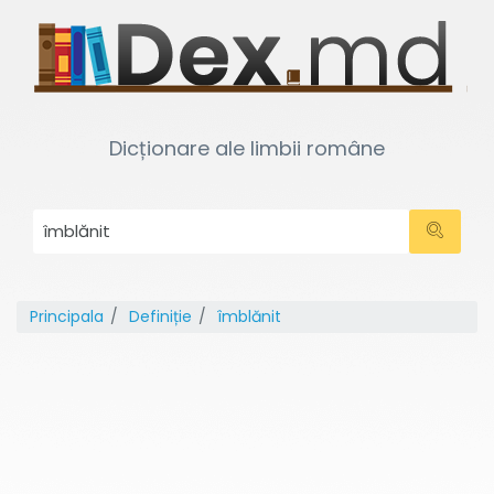
Dicționare ale limbii române
Principala
Definiție
îmblănit