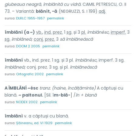
giubeaua neagră, îmblănită cu vidră.
CAMIL PETRESCU, O. II
73. – Variantă:
blănít, -ă
(NEGRUZZI, S. I 199)
adj.
sursa:
DLRLC 1955-1957
permalink
îmblăní
(a ~)
vb.
,
ind.
prez.
1
sg.
și 3
pl.
îmblănésc,
imperf.
3
sg.
îmblăneá;
conj.
prez.
3
să
îmblăneáscă
sursa:
DOOM 2 2005
permalink
îmblăní
vb., ind. prez. 1 sg. și 3 pl.
îmblănésc,
imperf. 3 sg.
îmblăneá;
conj. prez. 3 sg. și pl.
îmblăneáscă
sursa:
Ortografic 2002
permalink
A ÎMBLĂNÍ ~ésc
tranz. (haine, încălțăminte)
A căptuși cu
blană.
~ paltonul.
[Sil. î
m-blă-
] /
în + blană
sursa:
NODEX 2002
permalink
îmblănì
v. a căptuși cu blană.
sursa:
Șăineanu, ed. VI 1929
permalink