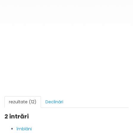
rezultate (12)
Declinări
2 intrări
îmblăni