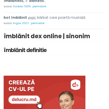
îmblănésc,
V.
blănesc.
sursa:
Scriban 1939
permalink
bot îmblănit
expr.
bărbat care poartă mustață.
sursa:
Argou 2007
permalink
îmblănit dex online | sinonim
îmblănit definitie