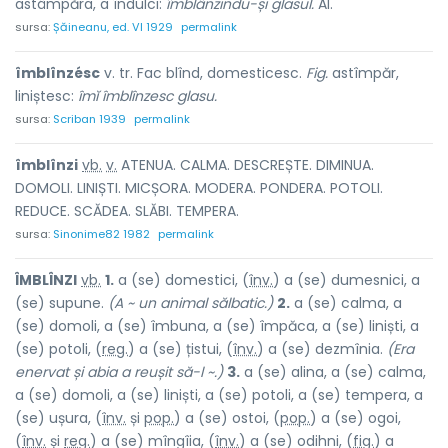
astâmpăra, a îndulci:
îmblânzindu-și glasul.
Al.
sursa:
Șăineanu, ed. VI 1929
permalink
îmblînzésc
v. tr. Fac blînd, domesticesc.
Fig.
astîmpăr,
liniștesc:
îmĭ îmblînzesc glasu.
sursa:
Scriban 1939
permalink
îmblînz
i
vb.
v.
ATENUA. CALMA. DESCREȘTE. DIMINUA.
DOMOLI. LINIȘTI. MICȘORA. MODERA. PONDERA. POTOLI.
REDUCE. SCĂDEA. SLĂBI. TEMPERA.
sursa:
Sinonime82 1982
permalink
ÎMBLÎNZ
I
vb.
1.
a (se) domestici, (
înv.
) a (se) dumesnici, a
(se) sup
u
ne.
(A ~ un animal sălbatic.)
2.
a (se) calma, a
(se) domoli, a (se) îmbuna, a (se) împăca, a (se) liniști, a
(se) potoli, (
reg.
) a (se) țistui, (
înv.
) a (se) dezmînia.
(Era
enervat și abia a reușit să-l ~.)
3.
a (se) alina, a (se) calma,
a (se) domoli, a (se) liniști, a (se) potoli, a (se) tempera, a
(se) ușura, (
înv.
și
pop.
) a (se) ostoi, (
pop.
) a (se) ogoi,
(
înv.
și
reg.
) a (se) mîngîia, (
înv.
) a (se) odihni, (
fig.
) a