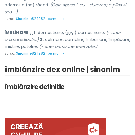
adormi, a (se) răcori.
(Cele spuse i-au ~ durerea; a plîns și
s-a ~.)
sursa:
Sinonime82 1982
permalink
ÎMBLÎNZ
I
RE
s.
1.
domesticire, (
înv.
) dumesnic
i
re.
(~ unui
animal sălbatic.)
2.
calmare, domolire, îmbunare, împăcare,
liniștire, potolire.
(~ unei persoane enervate.)
sursa:
Sinonime82 1982
permalink
îmblânzire dex online | sinonim
îmblânzire definitie