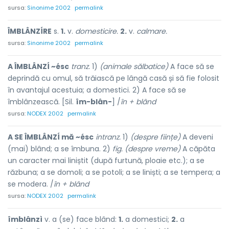
sursa:
Sinonime 2002
permalink
ÎMBLÂNZÍRE
s.
1.
v.
domesticire.
2.
v.
calmare.
sursa:
Sinonime 2002
permalink
A ÎMBLÂNZÍ ~ésc
tranz.
1)
(animale sălbatice)
A face să se
deprindă cu omul, să trăiască pe lângă casă și să fie folosit
în avantajul acestuia; a domestici. 2) A face să se
îmblânzească. [Sil.
îm-blân-
] /
în + blând
sursa:
NODEX 2002
permalink
A SE ÎMBLÂNZÍ mă ~ésc
intranz.
1)
(despre ființe)
A deveni
(mai) blând; a se îmbuna. 2)
fig. (despre vreme)
A căpăta
un caracter mai liniștit (după furtună, ploaie etc.); a se
răzbuna; a se domoli; a se potoli; a se liniști; a se tempera; a
se modera. /
în + blând
sursa:
NODEX 2002
permalink
îmblânzì
v. a (se) face blând:
1.
a domestici;
2.
a