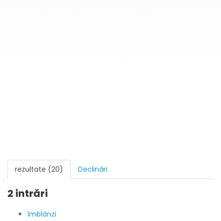
rezultate (20)
Declinări
2 intrări
îmblânzi