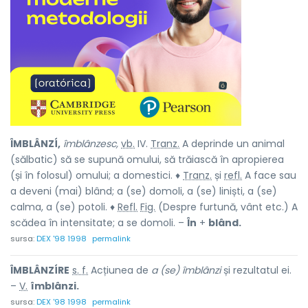
ÎMBLÂNZÍ,
îmblânzesc,
vb.
IV.
Tranz.
A deprinde un animal
(sălbatic) să se supună omului, să trăiască în apropierea
(și în folosul) omului; a domestici. ♦
Tranz.
și
refl.
A face sau
a deveni (mai) blând; a (se) domoli, a (se) liniști, a (se)
calma, a (se) potoli. ♦
Refl.
Fig.
(Despre furtună, vânt etc.) A
scădea în intensitate; a se domoli. –
În
+
blând.
sursa:
DEX '98 1998
permalink
ÎMBLÂNZÍRE
s. f.
Acțiunea de
a (se) îmblânzi
și rezultatul ei.
–
V.
îmblânzi.
sursa:
DEX '98 1998
permalink