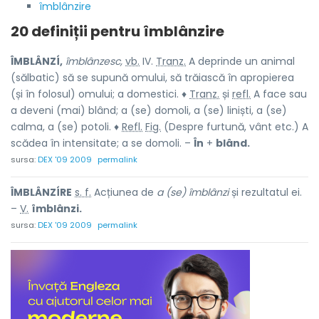
îmblânzire
20 definiții pentru
îmblânzire
ÎMBLÂNZÍ,
îmblânzesc,
vb.
IV.
Tranz.
A deprinde un animal
(sălbatic) să se supună omului, să trăiască în apropierea
(și în folosul) omului; a domestici. ♦
Tranz.
și
refl.
A face sau
a deveni (mai) blând; a (se) domoli, a (se) liniști, a (se)
calma, a (se) potoli. ♦
Refl.
Fig.
(Despre furtună, vânt etc.) A
scădea în intensitate; a se domoli. –
În
+
blând.
sursa:
DEX '09 2009
permalink
ÎMBLÂNZÍRE
s. f.
Acțiunea de
a (se) îmblânzi
și rezultatul ei.
–
V.
îmblânzi.
sursa:
DEX '09 2009
permalink