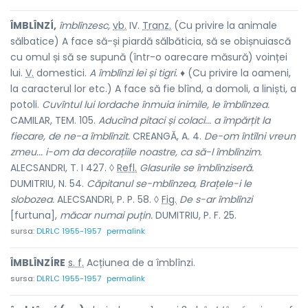
ÎMBLÎNZÍ,
îmblînzesc,
vb.
IV.
Tranz.
(Cu privire la animale
sălbatice) A face să-și piardă sălbăticia, să se obișnuiască
cu omul și să se supună (într-o oarecare măsură) voinței
lui.
V.
domestici.
A îmblînzi lei și tigri.
♦ (Cu privire la oameni,
la caracterul lor etc.) A face să fie blînd, a domoli, a liniști, a
potoli.
Cuvîntul lui Iordache înmuia inimile, le îmblînzea.
CAMILAR, TEM. 105.
Aducînd pitaci și colaci... a împărțit la
fiecare, de ne-a îmblînzit.
CREANGĂ, A. 4.
De-om întîlni vreun
zmeu... i-om da decorațiile noastre, ca să-l îmblînzim.
ALECSANDRI, T. I 427. ◊
Refl.
Glasurile se îmblînziseră.
DUMITRIU, N. 54.
Căpitanul se-mblînzea, Brațele-i le
slobozea.
ALECSANDRI, P. P. 58. ◊
Fig.
De s-ar îmblînzi
[furtuna],
măcar numai puțin.
DUMITRIU, P. F. 25.
sursa:
DLRLC 1955-1957
permalink
ÎMBLÎNZÍRE
s. f.
Acțiunea de
a îmblînzi.
sursa:
DLRLC 1955-1957
permalink