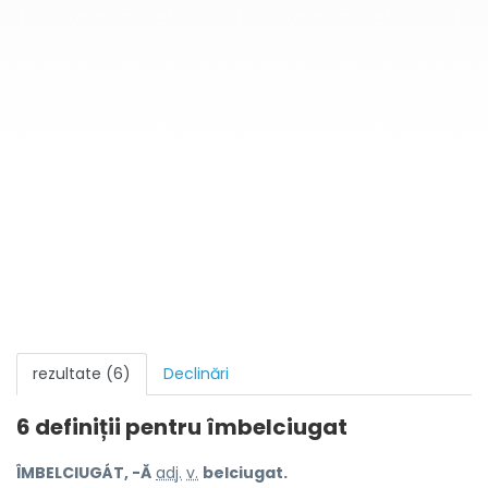
rezultate (6)
Declinări
6 definiții pentru
îmbelciugat
ÎMBELCIUGÁT, -Ă
adj.
v.
belciugat.