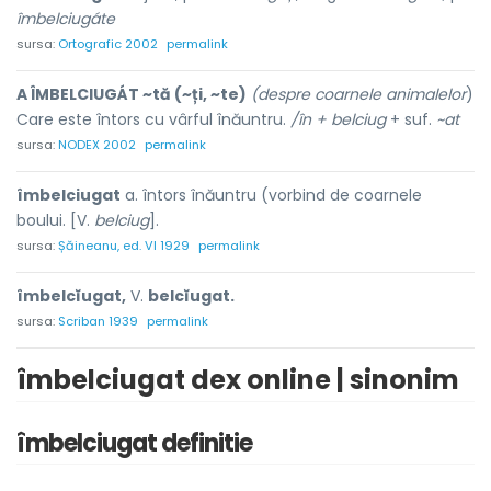
îmbelciugáte
sursa:
Ortografic 2002
permalink
A ÎMBELCIUGÁT ~tă (~ți, ~te)
(despre coarnele animalelor
)
Care este întors cu vârful înăuntru.
/în + belciug
+ suf.
~at
sursa:
NODEX 2002
permalink
îmbelciugat
a. întors înăuntru (vorbind de coarnele
boului. [V.
belciug
].
sursa:
Șăineanu, ed. VI 1929
permalink
îmbelcĭugat,
V.
belcĭugat.
sursa:
Scriban 1939
permalink
îmbelciugat dex online | sinonim
îmbelciugat definitie