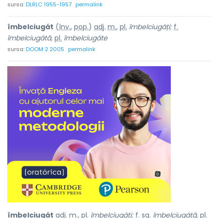
sursa:
DLRLC 1955-1957
permalink
îmbelciugát
(
înv.
,
pop.
)
adj.
m.
,
pl.
îmbelciugáți;
f.
îmbelciugátă,
pl.
îmbelciugáte
sursa:
DOOM 2 2005
permalink
îmbelciugát
adj. m., pl.
îmbelciugáți;
f. sg.
îmbelciugátă,
pl.