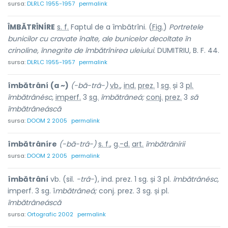
sursa:
DLRLC 1955-1957
permalink
ÎMBĂTRÎNÍRE
s. f.
Faptul de
a îmbătrîni.
(
Fig.
)
Portretele
bunicilor cu cravate înalte, ale bunicelor decoltate în
crinoline, înnegrite de îmbătrînirea uleiului.
DUMITRIU, B. F. 44.
sursa:
DLRLC 1955-1957
permalink
îmbătrâní
(a ~)
(-bă-trâ-)
vb.
,
ind.
prez.
1
sg.
și 3
pl.
îmbătrânésc,
imperf.
3
sg.
îmbătrâneá;
conj.
prez.
3
să
îmbătrâneáscă
sursa:
DOOM 2 2005
permalink
îmbătrâníre
(-bă-trâ-)
s. f.
,
g.-d.
art.
îmbătrânírii
sursa:
DOOM 2 2005
permalink
îmbătrâní
vb. (sil.
-trâ-
), ind. prez. 1 sg. și 3 pl.
îmbătrânésc,
imperf. 3 sg. î
mbătrâneá;
conj. prez. 3 sg. și pl.
îmbătrâneáscă
sursa:
Ortografic 2002
permalink