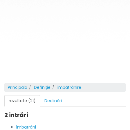
Principala
Definiție
îmbătrânire
rezultate (21)
Declinări
2 intrări
îmbătrâni