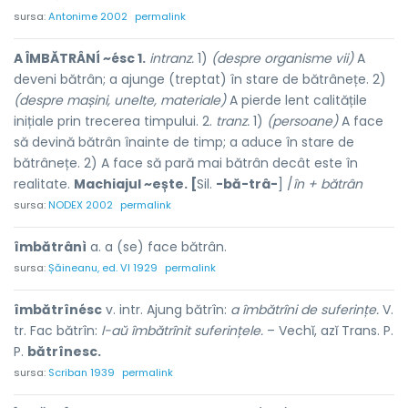
sursa:
Antonime 2002
permalink
A ÎMBĂTRÂNÍ ~ésc 1.
intranz.
1)
(despre organisme vii)
A
deveni bătrân; a ajunge (treptat) în stare de bătrânețe. 2)
(despre mașini, unelte, materiale)
A pierde lent calitățile
inițiale prin trecerea timpului. 2.
tranz.
1)
(persoane)
A face
să devină bătrân înainte de timp; a aduce în stare de
bătrânețe. 2) A face să pară mai bătrân decât este în
realitate.
Machiajul ~ește. [
Sil.
-bă-trâ-
] /
în + bătrân
sursa:
NODEX 2002
permalink
îmbătrânì
a. a (se) face bătrân.
sursa:
Șăineanu, ed. VI 1929
permalink
îmbătrînésc
v. intr. Ajung bătrîn:
a îmbătrîni de suferințe.
V.
tr. Fac bătrîn:
l-aŭ îmbătrînit suferințele.
– Vechĭ, azĭ Trans. P.
P.
bătrînesc.
sursa:
Scriban 1939
permalink