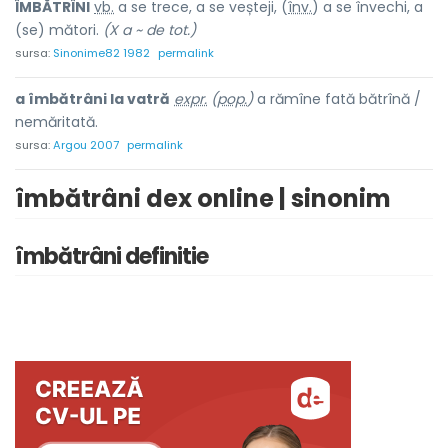
ÎMBĂTRÎN
I
vb.
a se trece, a se veșteji, (
înv.
) a se învechi, a
(se) mători.
(X a ~ de tot.)
sursa:
Sinonime82 1982
permalink
a îmbătrâni la vatră
expr.
(
pop.
)
a rămîne fată bătrînă /
nemăritată.
sursa:
Argou 2007
permalink
îmbătrâni dex online | sinonim
îmbătrâni definitie