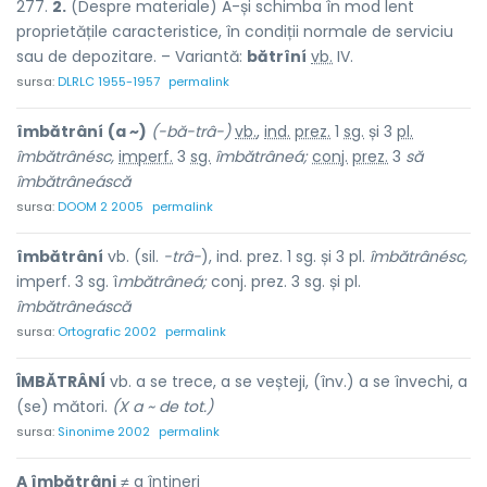
277.
2.
(Despre materiale) A-și schimba în mod lent
proprietățile caracteristice, în condiții normale de serviciu
sau de depozitare. – Variantă:
bătrîní
vb.
IV.
sursa:
DLRLC 1955-1957
permalink
îmbătrâní
(a ~)
(-bă-trâ-)
vb.
,
ind.
prez.
1
sg.
și 3
pl.
îmbătrânésc,
imperf.
3
sg.
îmbătrâneá;
conj.
prez.
3
să
îmbătrâneáscă
sursa:
DOOM 2 2005
permalink
îmbătrâní
vb. (sil.
-trâ-
), ind. prez. 1 sg. și 3 pl.
îmbătrânésc,
imperf. 3 sg. î
mbătrâneá;
conj. prez. 3 sg. și pl.
îmbătrâneáscă
sursa:
Ortografic 2002
permalink
ÎMBĂTRÂNÍ
vb. a se trece, a se veșteji, (înv.) a se învechi, a
(se) mători.
(X a ~ de tot.)
sursa:
Sinonime 2002
permalink
A îmbătrâni
≠ a întineri