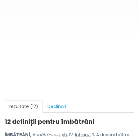
rezultate (12)
Declinări
12 definiții pentru
îmbătrâni
ÎMBĂTRÂNÍ,
îmbătrânesc,
vb.
IV.
Intranz.
1.
A deveni bătrân.