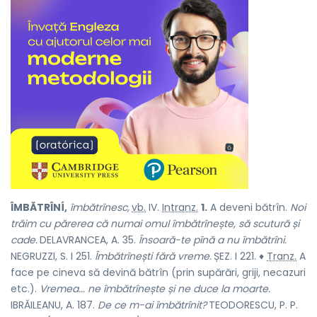
ÎMBĂTRÎNÍ,
îmbătrînesc,
vb.
IV.
Intranz.
1.
A deveni bătrîn.
Noi
trăim cu părerea că numai omul îmbătrînește, să scutură și
cade.
DELAVRANCEA, A. 35.
Însoară-te pînă a nu îmbătrîni.
NEGRUZZI, S. I 251.
Îmbătrînești fără vreme.
ȘEZ. I 221. ♦
Tranz.
A
face pe cineva să devină bătrîn (prin supărări, griji, necazuri
etc.).
Vremea... ne îmbătrînește și ne duce la moarte.
IBRĂILEANU, A. 187.
De ce m-ai îmbătrînit?
TEODORESCU, P. P.