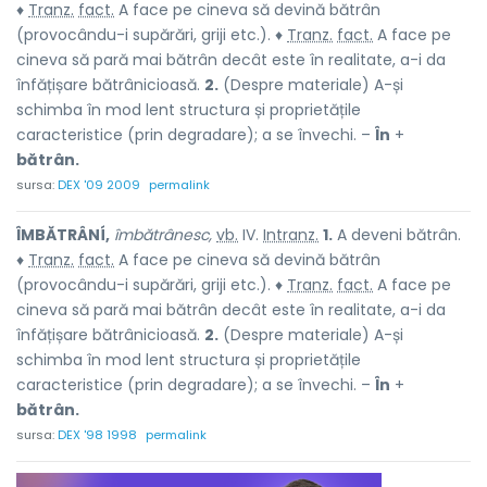
♦
Tranz.
fact.
A face pe cineva să devină bătrân
(provocându-i supărări, griji etc.). ♦
Tranz.
fact.
A face pe
cineva să pară mai bătrân decât este în realitate, a-i da
înfățișare bătrânicioasă.
2.
(Despre materiale) A-și
schimba în mod lent structura și proprietățile
caracteristice (prin degradare); a se învechi. –
În
+
bătrân.
sursa:
DEX '09 2009
permalink
ÎMBĂTRÂNÍ,
îmbătrânesc,
vb.
IV.
Intranz.
1.
A deveni bătrân.
♦
Tranz.
fact.
A face pe cineva să devină bătrân
(provocându-i supărări, griji etc.). ♦
Tranz.
fact.
A face pe
cineva să pară mai bătrân decât este în realitate, a-i da
înfățișare bătrânicioasă.
2.
(Despre materiale) A-și
schimba în mod lent structura și proprietățile
caracteristice (prin degradare); a se învechi. –
În
+
bătrân.
sursa:
DEX '98 1998
permalink