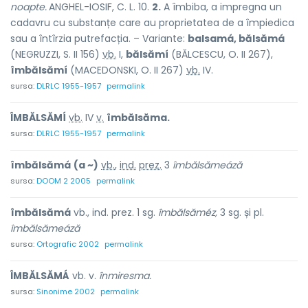
noapte.
ANGHEL-IOSIF, C. L. 10.
2.
A îmbiba, a impregna un
cadavru cu substanțe care au proprietatea de a împiedica
sau a întîrzia putrefacția. – Variante:
balsamá, bălsămá
(NEGRUZZI, S. II 156)
vb.
I,
bălsămí
(BĂLCESCU, O. II 267),
îmbălsămí
(MACEDONSKI, O. II 267)
vb.
IV.
sursa:
DLRLC 1955-1957
permalink
ÎMBĂLSĂMÍ
vb.
IV
v.
îmbălsăma.
sursa:
DLRLC 1955-1957
permalink
îmbălsămá
(a ~)
vb.
,
ind.
prez.
3
îmbălsămeáză
sursa:
DOOM 2 2005
permalink
îmbălsămá
vb., ind. prez. 1 sg.
îmbălsăméz,
3 sg. și pl.
îmbălsămeáză
sursa:
Ortografic 2002
permalink
ÎMBĂLSĂMÁ
vb. v.
înmiresma.
sursa:
Sinonime 2002
permalink