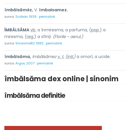
îmbălsăméz,
V.
îmbalsamez.
sursa:
Scriban 1939
permalink
ÎMBĂLSĂM
A
vb.
a înmiresma, a parfuma, (
pop.
) a
miresma, (
reg.
) a sfinți.
(Florile ~ aerul.)
sursa:
Sinonime82 1982
permalink
îmbălsăma,
îmbălsămez
v. t.
(
intl.
)
a omorî, a ucide.
sursa:
Argou 2007
permalink
îmbălsăma dex online | sinonim
îmbălsăma definitie