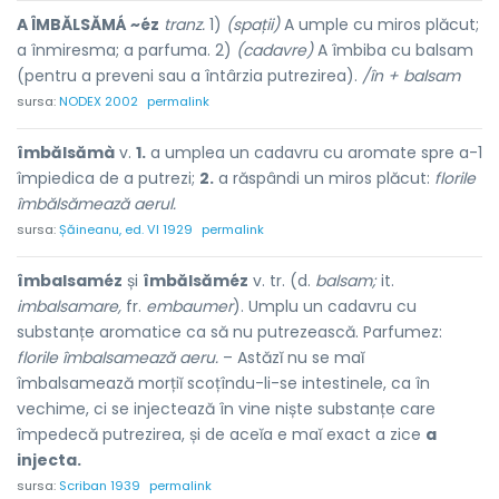
A ÎMBĂLSĂMÁ ~éz
tranz.
1)
(spații)
A umple cu miros plăcut;
a înmiresma; a parfuma. 2)
(cadavre)
A îmbiba cu balsam
(pentru a preveni sau a întârzia putrezirea).
/în + balsam
sursa:
NODEX 2002
permalink
îmbălsămà
v.
1.
a umplea un cadavru cu aromate spre a-1
împiedica de a putrezi;
2.
a răspândi un miros plăcut:
florile
îmbălsămează aerul.
sursa:
Șăineanu, ed. VI 1929
permalink
îmbalsaméz
și
îmbălsăméz
v. tr. (d.
balsam;
it.
imbalsamare,
fr.
embaumer
). Umplu un cadavru cu
substanțe aromatice ca să nu putrezească. Parfumez:
florile îmbalsamează aeru.
– Astăzĭ nu se maĭ
îmbalsamează morțiĭ scoțîndu-li-se intestinele, ca în
vechime, ci se injectează în vine niște substanțe care
împedecă putrezirea, și de aceĭa e maĭ exact a zice
a
injecta.
sursa:
Scriban 1939
permalink