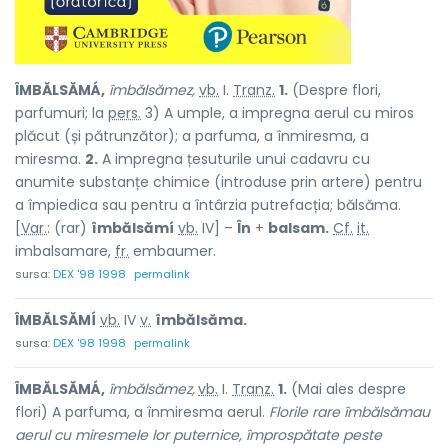
ÎMBĂLSĂMÁ,
îmbălsămez,
vb.
I.
Tranz.
1.
(Despre flori,
parfumuri; la
pers.
3) A umple, a impregna aerul cu miros
plăcut (și pătrunzător); a parfuma, a înmiresma, a
miresma.
2.
A impregna țesuturile unui cadavru cu
anumite substanțe chimice (introduse prin artere) pentru
a împiedica sau pentru a întârzia putrefacția; bălsăma.
[
Var.
: (rar)
îmbălsămí
vb.
IV] –
În
+
balsam.
Cf.
it.
imbalsamare,
fr.
embaumer.
sursa:
DEX '98 1998
permalink
ÎMBĂLSĂMÍ
vb.
IV
v.
îmbălsăma.
sursa:
DEX '98 1998
permalink
ÎMBĂLSĂMÁ,
îmbălsămez,
vb.
I.
Tranz.
1.
(Mai ales despre
flori) A parfuma, a înmiresma aerul.
Florile rare îmbălsămau
aerul cu miresmele lor puternice, împrospătate peste