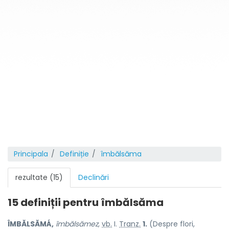
Principala
Definiție
îmbălsăma
rezultate (15)
Declinări
15 definiții pentru
îmbălsăma
ÎMBĂLSĂMÁ,
îmbălsămez,
vb.
I.
Tranz.
1.
(Despre flori,