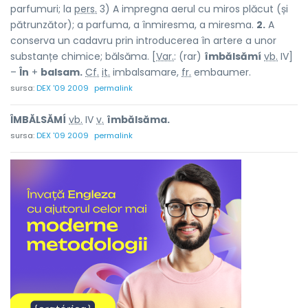
parfumuri; la
pers.
3) A impregna aerul cu miros plăcut (și
pătrunzător); a parfuma, a înmiresma, a miresma.
2.
A
conserva un cadavru prin introducerea în artere a unor
substanțe chimice; bălsăma. [
Var.
: (rar)
îmbălsămí
vb.
IV]
–
În
+
balsam.
Cf.
it.
imbalsamare,
fr.
embaumer.
sursa:
DEX '09 2009
permalink
ÎMBĂLSĂMÍ
vb.
IV
v.
îmbălsăma.
sursa:
DEX '09 2009
permalink