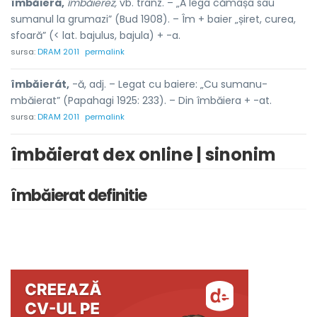
îmbăierá,
îmbăierez,
vb. tranz. – „A lega cămașa sau
sumanul la grumazi” (Bud 1908). – Îm + baier „șiret, curea,
sfoară” (< lat. bajulus, bajula) + -a.
sursa:
DRAM 2011
permalink
îmbăierát,
-ă, adj. – Legat cu baiere: „Cu sumanu-
mbăierat” (Papahagi 1925: 233). – Din îmbăiera + -at.
sursa:
DRAM 2011
permalink
îmbăierat dex online | sinonim
îmbăierat definitie