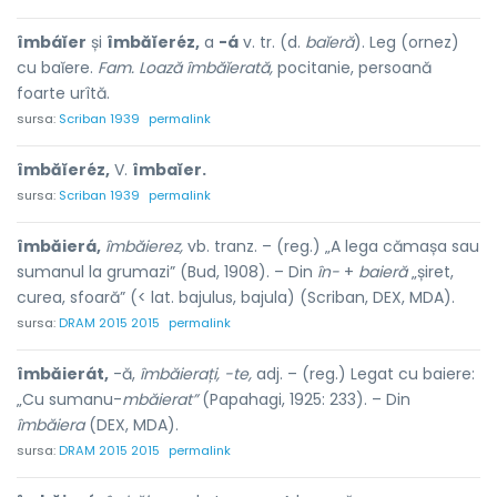
îmbáĭer
și
îmbăĭeréz,
a
-á
v. tr. (d.
baĭeră
). Leg (ornez)
cu baĭere.
Fam. Loază îmbăĭerată,
pocitanie, persoană
foarte urîtă.
sursa:
Scriban 1939
permalink
îmbăĭeréz,
V.
îmbaĭer.
sursa:
Scriban 1939
permalink
îmbăierá,
îmbăierez,
vb. tranz. – (reg.) „A lega cămașa sau
sumanul la grumazi” (Bud, 1908). – Din
în-
+
baieră
„șiret,
curea, sfoară” (< lat. bajulus, bajula) (Scriban, DEX, MDA).
sursa:
DRAM 2015 2015
permalink
îmbăierát,
-ă,
îmbăierați, -te,
adj. – (reg.) Legat cu baiere:
„Cu sumanu-
mbăierat”
(Papahagi, 1925: 233). – Din
îmbăiera
(DEX, MDA).
sursa:
DRAM 2015 2015
permalink