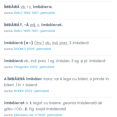
ÎMBĂIRÁ
vb.
I
v.
îmbăiera.
sursa:
DLRLC 1955-1957
permalink
ÎMBĂIRÁT, -Ă
adj.
v.
îmbăierat.
sursa:
DLRLC 1955-1957
permalink
îmbăierá
(a ~)
(
înv.
)
vb.
,
ind.
prez.
3
îmbáieră
sursa:
DOOM 2 2005
permalink
îmbăierá
vb., ind. prez. 1 sg.
îmbáier,
3 sg. și pl.
îmbáieră
sursa:
Ortografic 2002
permalink
A ÎMBĂIERÁ îmbáier
tranz. rar
A lega cu băieri; a prinde în
băieri. /
în + baieră
sursa:
NODEX 2002
permalink
îmbăierat
a.
1.
legat cu baiere:
geanta îmbăierată de
gâtu-i
OD.;
2.
fig.
loază îmbăierată.
sursa:
Șăineanu, ed. VI 1929
permalink