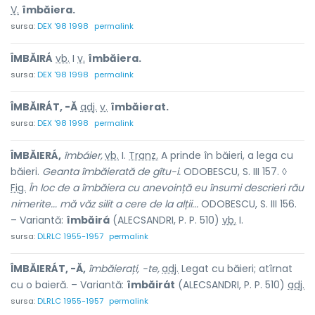
V.
îmbăiera.
sursa:
DEX '98 1998
permalink
ÎMBĂIRÁ
vb.
I
v.
îmbăiera.
sursa:
DEX '98 1998
permalink
ÎMBĂIRÁT, -Ă
adj.
v.
îmbăierat.
sursa:
DEX '98 1998
permalink
ÎMBĂIERÁ,
îmbáier,
vb.
I.
Tranz.
A prinde în băieri, a lega cu
băieri.
Geanta îmbăierată de gîtu-i.
ODOBESCU, S. III 157. ◊
Fig.
În loc de a îmbăiera cu anevoință eu însumi descrieri rău
nimerite... mă văz silit a cere de la alții...
ODOBESCU, S. III 156.
– Variantă:
îmbăirá
(ALECSANDRI, P. P. 510)
vb.
I.
sursa:
DLRLC 1955-1957
permalink
ÎMBĂIERÁT, -Ă,
îmbăierați, -te,
adj.
Legat cu băieri; atîrnat
cu o baieră. – Variantă:
îmbăirát
(ALECSANDRI, P. P. 510)
adj.
sursa:
DLRLC 1955-1957
permalink