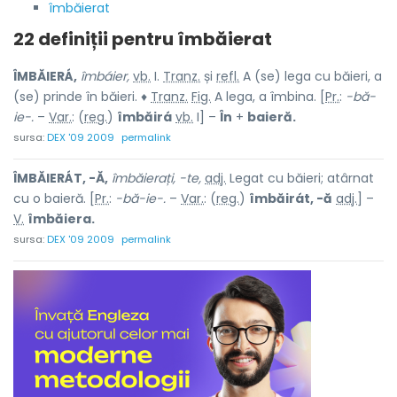
îmbăierat
22 definiții pentru
îmbăierat
ÎMBĂIERÁ,
îmbáier,
vb.
I.
Tranz.
și
refl.
A (se) lega cu băieri, a
(se) prinde în băieri. ♦
Tranz.
Fig.
A lega, a îmbina. [
Pr.
:
-bă-
ie-.
–
Var.
: (
reg.
)
îmbăirá
vb.
I] –
În
+
baieră.
sursa:
DEX '09 2009
permalink
ÎMBĂIERÁT, -Ă,
îmbăierați, -te,
adj.
Legat cu băieri; atârnat
cu o baieră. [
Pr.
:
-bă-ie-.
–
Var.
: (
reg.
)
îmbăirát, -ă
adj.
] –
V.
îmbăiera.
sursa:
DEX '09 2009
permalink