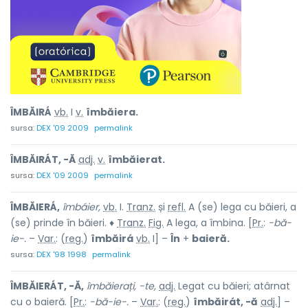
ÎMBĂIRÁ
vb.
I
v.
îmbăiera.
sursa:
DEX '09 2009
permalink
ÎMBĂIRÁT, -Ă
adj.
v.
îmbăierat.
sursa:
DEX '09 2009
permalink
ÎMBĂIERÁ,
îmbáier,
vb.
I.
Tranz.
și
refl.
A (se) lega cu băieri, a
(se) prinde în băieri. ♦
Tranz.
Fig.
A lega, a îmbina. [
Pr.
:
-bă-
ie-.
–
Var.
: (
reg.
)
îmbăirá
vb.
I] –
În
+
baieră.
sursa:
DEX '98 1998
permalink
ÎMBĂIERÁT, -Ă,
îmbăierați, -te,
adj.
Legat cu băieri; atârnat
cu o baieră. [
Pr.
:
-bă-ie-.
–
Var.
: (
reg.
)
îmbăirát, -ă
adj.
] –