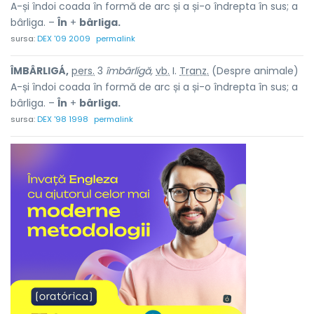
A-și îndoi coada în formă de arc și a și-o îndrepta în sus; a
bârliga. –
În
+
bârliga.
sursa:
DEX '09 2009
permalink
ÎMBÂRLIGÁ,
pers.
3
îmbârlígă,
vb.
I.
Tranz.
(Despre animale)
A-și îndoi coada în formă de arc și a și-o îndrepta în sus; a
bârliga. –
În
+
bârliga.
sursa:
DEX '98 1998
permalink