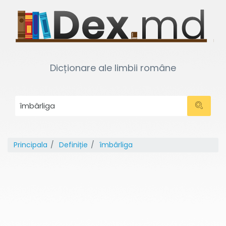
Dicționare ale limbii române
Principala
Definiție
îmbârliga