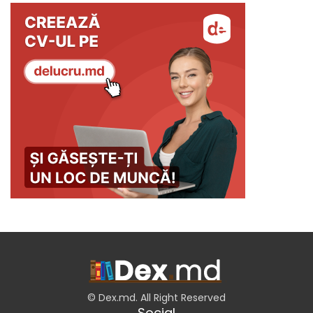
© Dex.md. All Right Reserved
Social