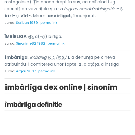
rostogolesc). Țin coada drept în sus, ca caiĭ cînd fug
speriațĭ, ca veverițele ș. a.:
a fugi cu coada’mbîrligată.
– Și
bîrl-
și
vîrl-.
Mrom.
anvîrligat,
înconjurat.
sursa:
Scriban 1939
permalink
ÎMBÎRLIG
A
vb.
a(-și) bîrliga.
sursa:
Sinonime82 1982
permalink
îmbârliga,
îmbârlig
v. t.
(
intl.
)
1.
a denunța pe cineva
atribuindu-i comiterea unor fapte.
2.
a ațâța, a instiga.
sursa:
Argou 2007
permalink
îmbârliga dex online | sinonim
îmbârliga definitie