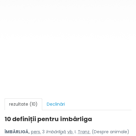
rezultate (10)
Declinări
10 definiții pentru
îmbârliga
ÎMBÂRLIGÁ,
pers.
3
îmbârlígă,
vb.
I.
Tranz.
(Despre animale)