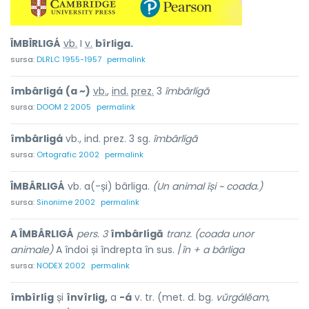
ÎMBÎRLIGÁ
vb.
I
v.
bîrliga.
sursa:
DLRLC 1955-1957
permalink
îmbârligá
(a ~)
vb.
,
ind.
prez.
3
îmbârlígă
sursa:
DOOM 2 2005
permalink
îmbârligá
vb., ind. prez. 3 sg.
îmbârlígă
sursa:
Ortografic 2002
permalink
ÎMBÂRLIGÁ
vb. a(-și) bârliga.
(Un animal își ~ coada.)
sursa:
Sinonime 2002
permalink
A ÎMBÂRLIGÁ
pers. 3
îmbârlígă
tranz. (coada unor
animale)
A îndoi și îndrepta în sus. /
în + a bârliga
sursa:
NODEX 2002
permalink
îmbîrlíg
și
învîrlig,
a
-á
v. tr. (met. d. bg.
vŭrgálĕam,