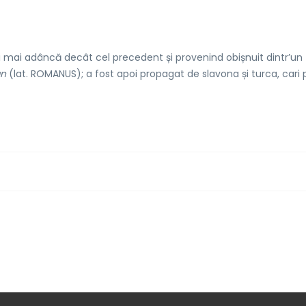
i mai adâncă decât cel precedent și provenind obișnuit dintr’un
n
(lat. ROMANUS); a fost apoi propagat de slavona și turca, cari