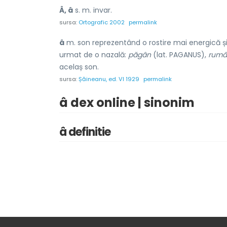
Â, â
s. m. invar.
sursa:
Ortografic 2002
permalink
â
m. son reprezentând o rostire mai energică ș
urmat de o nazală:
păgân
(lat. PAGANUS),
rumâ
acelaș son.
sursa:
Șăineanu, ed. VI 1929
permalink
â dex online | sinonim
â definitie