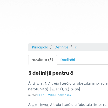
Principala
Definiție
â
rezultate (5)
Declinări
5 definiții pentru
â
Â,
â,
s. m.
1.
A treia literă a alfabetului limbii r
nerotunjită). [
Pl.
și: (
1,
n.
)
â-uri
]
sursa:
DEX '09 2009
permalink
Â
s. m.
invar.
A treia literă a alfabetului limbii