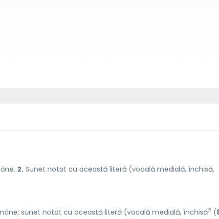
omâne.
2.
Sunet notat cu această literă (vocală medială, închisă,
2
 române; sunet notat cu această literă (vocală medială, închisă
(