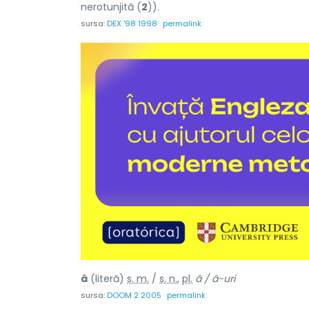
nerotunjită (
2
)).
sursa:
DEX '98 1998
permalink
â
(literă)
s. m.
/
s. n.
,
pl.
â / â-uri
sursa:
DOOM 2 2005
permalink